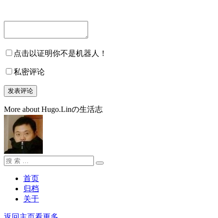
点击以证明你不是机器人！
私密评论
More about Hugo.Linの生活志
搜
搜
索：
索
首页
归档
关于
返回主页看更多