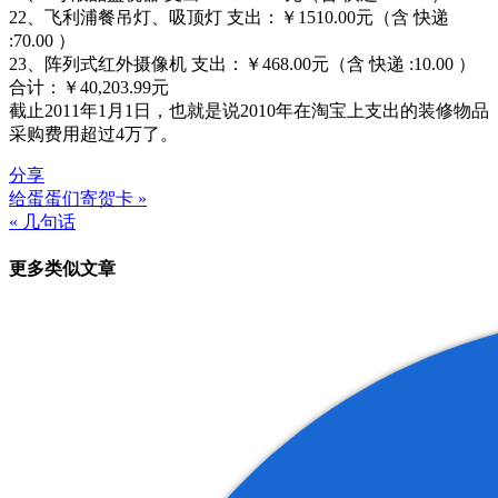
22、飞利浦餐吊灯、吸顶灯 支出：￥1510.00元（含 快递
:70.00 ）
23、阵列式红外摄像机 支出：￥468.00元（含 快递 :10.00 ）
合计：￥40,203.99元
截止2011年1月1日，也就是说2010年在淘宝上支出的装修物品
采购费用超过4万了。
分享
给蛋蛋们寄贺卡 »
文
« 几句话
章
更多类似文章
导
航