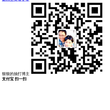
狠狠的抽打博主
支付宝 扫一扫