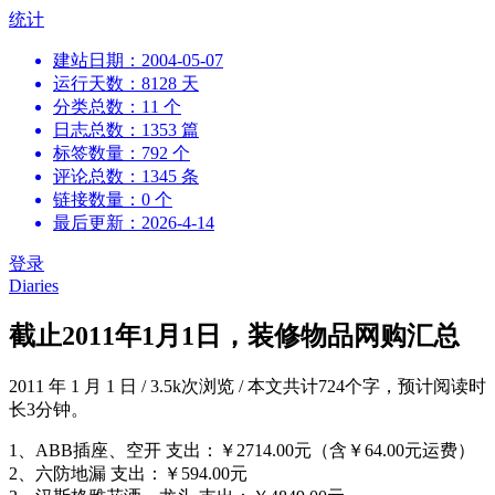
跳
统计
到
建站日期：2004-05-07
内
运行天数：8128 天
容
分类总数：11 个
日志总数：1353 篇
标签数量：792 个
评论总数：1345 条
链接数量：0 个
最后更新：2026-4-14
登录
Diaries
截止2011年1月1日，装修物品网购汇总
2011 年 1 月 1 日
/
3.5k次浏览
/
本文共计724个字，预计阅读时
长3分钟。
1、ABB插座、空开 支出：￥2714.00元（含￥64.00元运费）
2、六防地漏 支出：￥594.00元