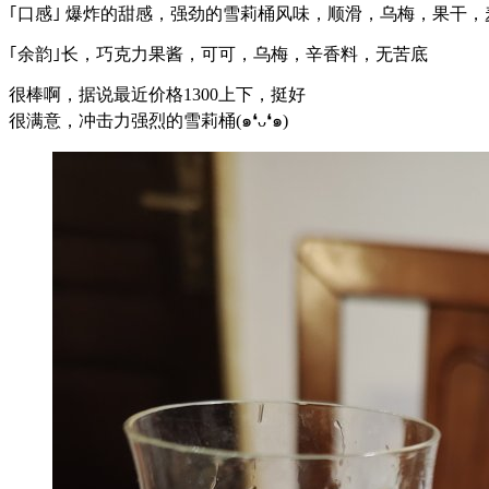
｢口感｣ 爆炸的甜感，强劲的雪莉桶风味，顺滑，乌梅，果干
｢余韵｣长，巧克力果酱，可可，乌梅，辛香料，无苦底
很棒啊，据说最近价格1300上下，挺好
很满意，冲击力强烈的雪莉桶(๑❛ᴗ❛๑)