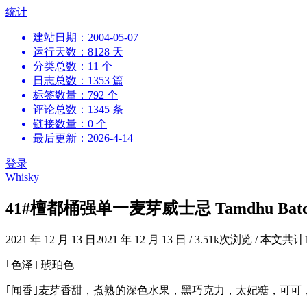
跳
统计
到
建站日期：2004-05-07
内
运行天数：8128 天
容
分类总数：11 个
日志总数：1353 篇
标签数量：792 个
评论总数：1345 条
链接数量：0 个
最后更新：2026-4-14
登录
Whisky
41#檀都桶强单一麦芽威士忌 Tamdhu Batch Stre
2021 年 12 月 13 日
2021 年 12 月 13 日
/
3.51k次浏览
/
本文共计
｢色泽｣ 琥珀色
｢闻香｣麦芽香甜，煮熟的深色水果，黑巧克力，太妃糖，可可