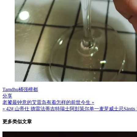
Tamdhu
桶强
檀都
分享
老饕最钟意的艾雷岛有着怎样的前世今生 »
文
« 42# 山帝仕 德雷法蒂吉特瑞士阿彭策尔单一麦芽威士忌Säntis Malt «Edition D
章
更多类似文章
导
航