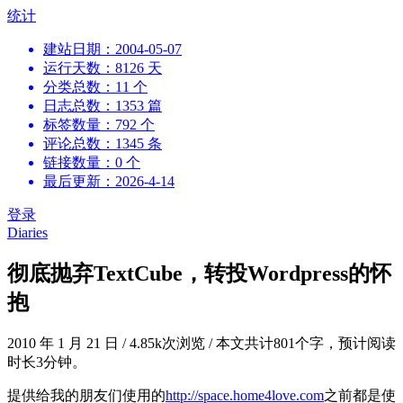
跳
统计
到
建站日期：2004-05-07
内
运行天数：8126 天
容
分类总数：11 个
日志总数：1353 篇
标签数量：792 个
评论总数：1345 条
链接数量：0 个
最后更新：2026-4-14
登录
Diaries
彻底抛弃TextCube，转投Wordpress的怀
抱
2010 年 1 月 21 日
/
4.85k次浏览
/
本文共计801个字，预计阅读
时长3分钟。
提供给我的朋友们使用的
http://space.home4love.com
之前都是使