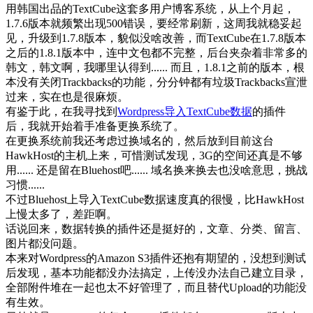
用韩国出品的TextCube这套多用户博客系统，从上个月起，
1.7.6版本就频繁出现500错误，要经常刷新，这周我就稳妥起
见，升级到1.7.8版本，貌似没啥改善，而TextCube在1.7.8版本
之后的1.8.1版本中，连中文包都不完整，后台夹杂着非常多的
韩文，韩文啊，我哪里认得到...... 而且，1.8.1之前的版本，根
本没有关闭Trackbacks的功能，分分钟都有垃圾Trackbacks宣泄
过来，实在也是很麻烦。
有鉴于此，在我寻找到
Wordpress导入TextCube数据
的插件
后，我就开始着手准备更换系统了。
在更换系统前我还考虑过换域名的，然后放到目前这台
HawkHost的主机上来，可惜测试发现，3G的空间还真是不够
用...... 还是留在Bluehost吧...... 域名换来换去也没啥意思，挑战
习惯......
不过Bluehost上导入TextCube数据速度真的很慢，比HawkHost
上慢太多了，差距啊。
话说回来，数据转换的插件还是挺好的，文章、分类、留言、
图片都没问题。
本来对Wordpress的Amazon S3插件还抱有期望的，没想到测试
后发现，基本功能都没办法搞定，上传没办法自己建立目录，
全部附件堆在一起也太不好管理了，而且替代Upload的功能没
有生效。