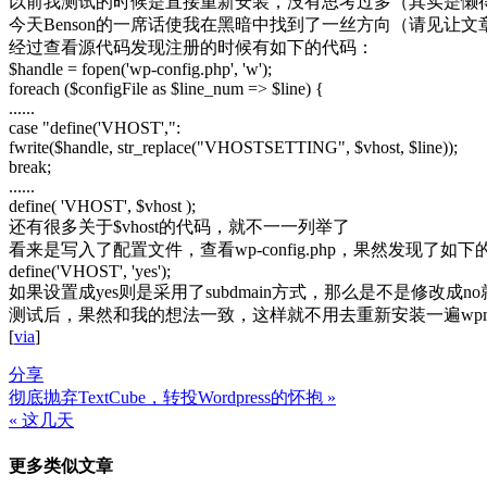
以前我测试的时候是直接重新安装，没有思考过多（其实是懒
今天Benson的一席话使我在黑暗中找到了一丝方向（请见让文章《
经过查看源代码发现注册的时候有如下的代码：
$handle = fopen('wp-config.php', 'w');
foreach ($configFile as $line_num => $line) {
......
case "define('VHOST',":
fwrite($handle, str_replace("VHOSTSETTING", $vhost, $line));
break;
......
define( 'VHOST', $vhost );
还有很多关于$vhost的代码，就不一一列举了
看来是写入了配置文件，查看wp-config.php，果然发现了如
define('VHOST', 'yes');
如果设置成yes则是采用了subdmain方式，那么是不是修改成no就是s
测试后，果然和我的想法一致，这样就不用去重新安装一遍wp
[
via
]
分享
彻底抛弃TextCube，转投Wordpress的怀抱 »
文
« 这几天
章
更多类似文章
导