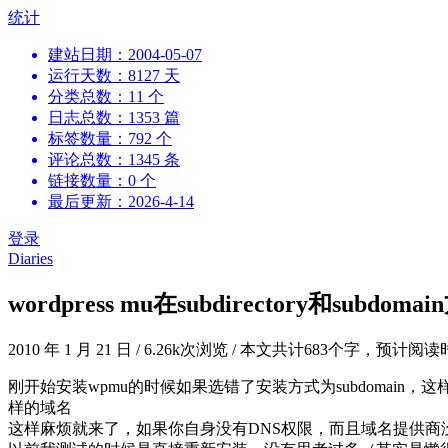
跳
统计
到
建站日期：2004-05-07
内
运行天数：8127 天
容
分类总数：11 个
日志总数：1353 篇
标签数量：792 个
评论总数：1345 条
链接数量：0 个
最后更新：2026-4-14
登录
Diaries
wordpress mu在subdirectory和subdo
2010 年 1 月 21 日
/
6.26k次浏览
/
本文共计683个字，预计阅读
刚开始安装wpmu的时候如果选错了安装方式为subdomain，这样
样的域名
这样麻烦就来了，如果你自身没有DNS权限，而且域名提供商没有给你