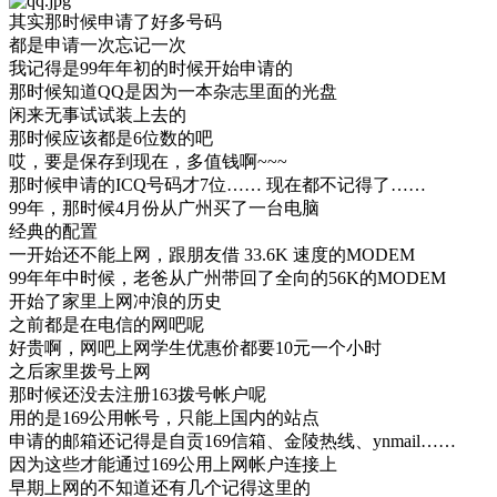
其实那时候申请了好多号码
都是申请一次忘记一次
我记得是99年年初的时候开始申请的
那时候知道QQ是因为一本杂志里面的光盘
闲来无事试试装上去的
那时候应该都是6位数的吧
哎，要是保存到现在，多值钱啊~~~
那时候申请的ICQ号码才7位…… 现在都不记得了……
99年，那时候4月份从广州买了一台电脑
经典的配置
一开始还不能上网，跟朋友借 33.6K 速度的MODEM
99年年中时候，老爸从广州带回了全向的56K的MODEM
开始了家里上网冲浪的历史
之前都是在电信的网吧呢
好贵啊，网吧上网学生优惠价都要10元一个小时
之后家里拨号上网
那时候还没去注册163拨号帐户呢
用的是169公用帐号，只能上国内的站点
申请的邮箱还记得是自贡169信箱、金陵热线、ynmail……
因为这些才能通过169公用上网帐户连接上
早期上网的不知道还有几个记得这里的