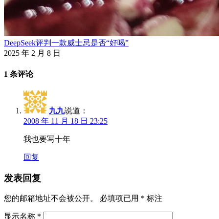
DeepSeek评判一款威士忌是否“好喝”
2025 年 2 月 8 日
1 条评论
九九
说道：
2008 年 11 月 18 日 23:25
我也要写十年
回复
发表回复
您的邮箱地址不会被公开。
必填项已用
*
标注
显示名称
*