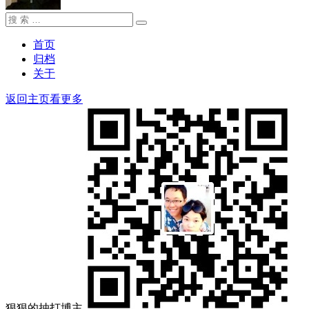
搜
搜
索：
索
首页
归档
关于
返回主页看更多
狠狠的抽打博主