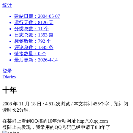
跳
统计
到
建站日期：2004-05-07
内
运行天数：8126 天
容
分类总数：11 个
日志总数：1353 篇
标签数量：792 个
评论总数：1345 条
链接数量：0 个
最后更新：2026-4-14
登录
Diaries
十年
2008 年 11 月 18 日
/
4.51k次浏览
/
本文共计455个字，预计阅
读时长2分钟。
在某群上看到QQ搞的10年活动网址 http://10.qq.com
登陆上去发现，我常用的QQ号码已经申请了8.8年了