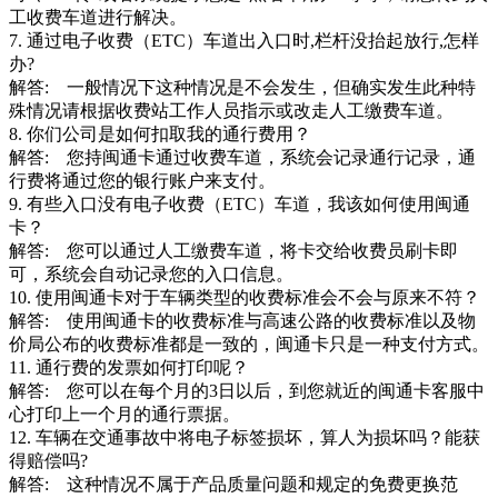
工收费车道进行解决。
7. 通过电子收费（ETC）车道出入口时,栏杆没抬起放行,怎样
办?
解答: 一般情况下这种情况是不会发生，但确实发生此种特
殊情况请根据收费站工作人员指示或改走人工缴费车道。
8. 你们公司是如何扣取我的通行费用？
解答: 您持闽通卡通过收费车道，系统会记录通行记录，通
行费将通过您的银行账户来支付。
9. 有些入口没有电子收费（ETC）车道，我该如何使用闽通
卡？
解答: 您可以通过人工缴费车道，将卡交给收费员刷卡即
可，系统会自动记录您的入口信息。
10. 使用闽通卡对于车辆类型的收费标准会不会与原来不符？
解答: 使用闽通卡的收费标准与高速公路的收费标准以及物
价局公布的收费标准都是一致的，闽通卡只是一种支付方式。
11. 通行费的发票如何打印呢？
解答: 您可以在每个月的3日以后，到您就近的闽通卡客服中
心打印上一个月的通行票据。
12. 车辆在交通事故中将电子标签损坏，算人为损坏吗？能获
得赔偿吗?
解答: 这种情况不属于产品质量问题和规定的免费更换范