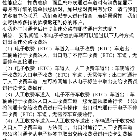
性能稳定，扣费准确；而且您每次通过车道时有消费额显示，
每月有详细的清单供您核对。如果您对费用有异议，请与我们
的客服中心联系，我们会派专人进行核查，若确属误扣，我们
会尽快将多扣的款项返还到你的账户。
4. 我办了闽通卡后行驶高速公路有哪些通行方式呢？
解答: 安装闽通卡和电子标签的车辆可以通过以下几种方式
进出高速公路收费站：
（1）电子收费（ETC）车道入—电子收费（ETC）车道出：
车辆通行于收费站入、出口电子不停车收费（ETC）车道，无
需停车直接通行。
（2）电子收费（ETC）车道入—人工收费车道出：车辆通行
于收费站入口电子收费（ETC）车道，无需停车；出口时通行
于人工收费车道，您可将闽通卡从电子标签中取出交给收费员
进行读卡划费操作。
（3）人工收费车道入—电子不停车收费（ETC）车道出：车
辆通行于收费站入口人工收费车道，您无需领取通行卡，只须
将闽通卡交给收费员进行写卡操作，出口时您通行于电子不停
车收费（ETC）车道，无需停车直接通行。
（4）人工收费车道入—人工收费车道出：车辆通行于收费站
入口人工收费车道，方法同上。出口时通行于人工收费车道，
您须将闽通卡从电子标签中取出交给收费员进行读卡划费操