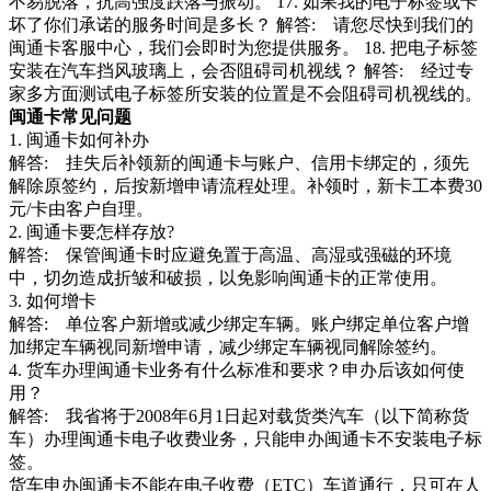
不易脱落，抗高强度跌落与振动。 17. 如果我的电子标签或卡
坏了你们承诺的服务时间是多长？ 解答: 请您尽快到我们的
闽通卡客服中心，我们会即时为您提供服务。 18. 把电子标签
安装在汽车挡风玻璃上，会否阻碍司机视线？ 解答: 经过专
家多方面测试电子标签所安装的位置是不会阻碍司机视线的。
闽通卡常见问题
1. 闽通卡如何补办
解答: 挂失后补领新的闽通卡与账户、信用卡绑定的，须先
解除原签约，后按新增申请流程处理。补领时，新卡工本费30
元/卡由客户自理。
2. 闽通卡要怎样存放?
解答: 保管闽通卡时应避免置于高温、高湿或强磁的环境
中，切勿造成折皱和破损，以免影响闽通卡的正常使用。
3. 如何增卡
解答: 单位客户新增或减少绑定车辆。账户绑定单位客户增
加绑定车辆视同新增申请，减少绑定车辆视同解除签约。
4. 货车办理闽通卡业务有什么标准和要求？申办后该如何使
用？
解答: 我省将于2008年6月1日起对载货类汽车（以下简称货
车）办理闽通卡电子收费业务，只能申办闽通卡不安装电子标
签。
货车申办闽通卡不能在电子收费（ETC）车道通行，只可在人