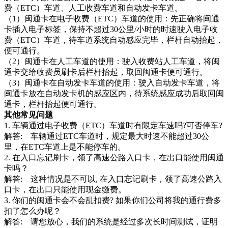
费（ETC）车道、人工收费车道和自动发卡车道。
（1）闽通卡在电子收费（ETC）车道的使用：先正确将闽通
卡插入电子标签，保持不超过30公里/小时的时速驶入电子收
费（ETC）车道，待车道系统自动感应完毕，栏杆自动抬起，
便可通行。
（2）闽通卡在人工车道的使用：驶入收费站人工车道，将闽
通卡交给收费员刷卡后栏杆抬起，取回闽通卡便可通行。
（3）闽通卡在自动发卡车道的使用：驶入自动发卡车道，将
闽通卡放在自动发卡机的感应区内，待系统感应成功后取回闽
通卡，栏杆抬起便可通行。
其他常见问题
1. 车辆通过电子收费（ETC）车道时有限定车速吗?可否停车?
解答: 车辆通过ETC车道时，规定最大时速不能超过30公
里，在ETC车道上是不能停车的。
2. 在入口忘记刷卡，领了高速公路入口卡，在出口能使用闽通
卡吗？
解答: 这种情况是不可以, 在入口忘记刷卡，领了高速公路入
口卡，在出口只能使用现金缴费。
3. 你们的闽通卡会不会乱扣费? 如果你们公司将我的通行费多
扣了怎么办呢？
解答: 请您放心，我们的系统是经过多次长时间测试，证明