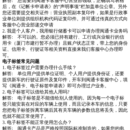
解答: 您需要到闽通卡客服中心营业部领取，正确填写表格
后，在《记帐卡申请表》的“声明事项”栏加盖单位公章。另外
您还需要提交相关证件：营业执照副本复印件，如果是行政事
业单位则提供组织机构代码证复印件。并可通过传真的方式向
客服中心营业部递交申请
2. 我是个人客户，我用银行储蓄卡可以申请办理闽通卡业务吗
解答: 不可以的。您必须已持有建行、工行或兴业银行的信
用卡（厦门市建行暂不办理）且账户状态正常，带上您的身份
证、信用卡、行驶证等相关资料直接来我们客服中心办理即
可。
电子标签常见问题
1. 电子标签过户需要办理什么手续？
解答: 单位用户提供单位证明、个人用户提供身份证，还要
提供新车的行驶证原件及复印件，开车到闽通卡客服中心，填
写《闽通卡、电子标签申请表》即可办理过户业务。
2. 电子标签可以借给其他人用吗?
解答: 电子标签是不能借给别人使用的。因为每一个电子标
签只能安装在对应的车辆上使用，而且记录本车的信息，只要
您把电子标签拆离车辆后其有关车辆的参数信息将丢失，因此
也就不能正常使用了。
3. 电子标签不能正常使用怎么办？
解答: 闽通卡产品是严格按照国际标准制造的，如果您的电