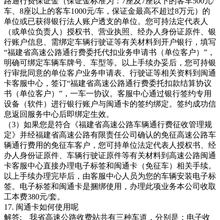
路通行费保证金（保证金标准为：7座及7座以下的客车500元/
车、8座以上的客车1000元/车，保证金最高不超过8万元）的
单位或已获得银行法人账户透支的单位。您可持法定代表人
（或单位负责人）授权书、营业执照、经办人身份证原件、银
行账户信息、需绑定车辆行驶证等有关材料到开户银行，填写
“福建省高速公路通行费委托代扣业务申请书（单位客户）”，
明确可绑定车辆车牌号、车型等。以上手续办妥后，您可持银
行审批同意的单位客户业务申请表、行驶证等相关资料到闽通
卡客服中心，签订“福建省高速公路通行费委托扣款结算协议
书（单位客户）”，一车一协议。客服中心通过银行签约专用
设备（软件）进行银行账户与闽通卡的签约绑定。签约成功信
息返回服务中心后即绑定生效。
（3）如果您是符合《福建省高速公路车辆通行费征收管理规
定》并经福建省高速公路有限责任公司确认的免征高速公路车
辆通行费用的免征车客户，您可持单位法定代表人授权书、经
办人身份证原件、车辆行驶证原件等有关材料到高速公路闽通
卡客服中心直接办理电子标签和闽通卡（免征车）相关手续。
以上手续办理完毕后，由客服中心人员为您的车辆安装电子标
签。电子标签和闽通卡是捆绑使用，办理此项业务本公司收取
工本费380元/套。
17. 闽通卡如何使用呢
解答: 我省高速公路收费站共有三种车道，分别是：电子收