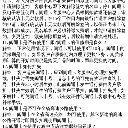
通卡、本人身份证件及其它相关资料到原签约闽通卡客服中心
申请解除签约，客服中心即下发解除签约的名单，停止闽通卡
及电子标签使用，闽通卡客服中心人员根据扣款返还信息，审
核确认该卡无欠款后，在15个工作日内向银行传送客户解除签
约申请，银行确认该卡无欠款后可解除签约，以保证尚未上传
数据扣款成功。黑名单客户必须补缴欠费后，才能申请解除签
约。变更签约，须先解除原签约，后按新增申请流程处理。
11. 闽通卡是否有使用年限?闽通卡的保修期是多久？
解答: 正常使用情况下，闽通卡可以使用8至10年。闽通卡的
质保期是1年。如果客户在质保期内办理了更换业务，其质保
期计算的开始时间仍是购买产品的时间，而非更换的时间。
12. 闽通卡如何挂失
解答: 客户遗失闽通卡，应到闽通卡客服中心办理挂失手
续。挂失时需凭闽通卡号，遗忘卡号的可凭有效证件查询卡
号，挂失在24小时后生效，此前闽通卡发生通行费由客户承
担，挂失生效后产生的通行费客户不承担。闽通卡挂失后，如
不解挂，可凭闽通卡卡号、或有效证件到闽通卡客服中心办理
补领手续。
13. 闽通卡是否可在全省高速公路使用？
解答: 闽通卡在全省高速公路上均可使用。其它新建的高速
公路开通时即同步实现使用闽通卡。
14. 闽通卡在使用过程中应该注意哪些问题呢？