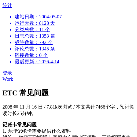
跳
统计
到
建站日期：2004-05-07
内
运行天数：8128 天
容
分类总数：11 个
日志总数：1353 篇
标签数量：792 个
评论总数：1345 条
链接数量：0 个
最后更新：2026-4-14
登录
Work
ETC 常见问题
2008 年 11 月 16 日
/
7.81k次浏览
/
本文共计7466个字，预计阅
读时长25分钟。
记账卡常见问题
1. 办理记帐卡需要提供什么资料