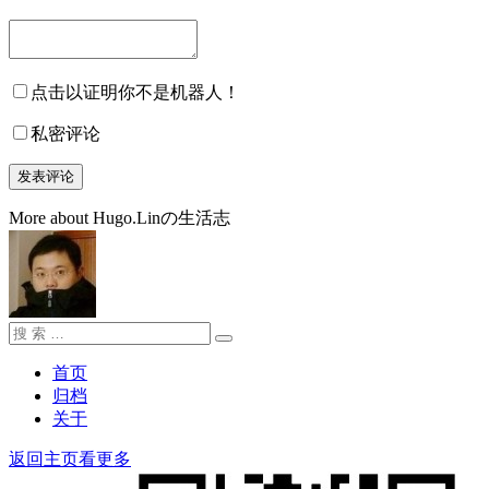
点击以证明你不是机器人！
私密评论
More about Hugo.Linの生活志
搜
搜
索：
索
首页
归档
关于
返回主页看更多