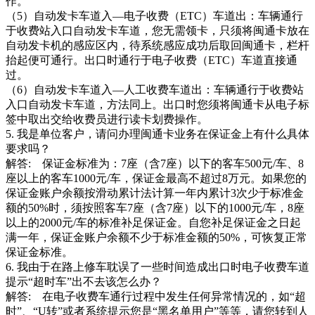
作。
（5）自动发卡车道入—电子收费（ETC）车道出：车辆通行
于收费站入口自动发卡车道，您无需领卡，只须将闽通卡放在
自动发卡机的感应区内，待系统感应成功后取回闽通卡，栏杆
抬起便可通行。出口时通行于电子收费（ETC）车道直接通
过。
（6）自动发卡车道入—人工收费车道出：车辆通行于收费站
入口自动发卡车道，方法同上。出口时您须将闽通卡从电子标
签中取出交给收费员进行读卡划费操作。
5. 我是单位客户，请问办理闽通卡业务在保证金上有什么具体
要求吗？
解答: 保证金标准为：7座（含7座）以下的客车500元/车、8
座以上的客车1000元/车，保证金最高不超过8万元。如果您的
保证金账户余额按滑动累计法计算一年内累计3次少于标准金
额的50%时，须按照客车7座（含7座）以下的1000元/车，8座
以上的2000元/车的标准补足保证金。自您补足保证金之日起
满一年，保证金账户余额不少于标准金额的50%，可恢复正常
保证金标准。
6. 我由于在路上修车耽误了一些时间造成出口时电子收费车道
提示“超时车”出不去该怎么办？
解答: 在电子收费车通行过程中发生任何异常情况的，如“超
时”、“U转”或者系统提示您是“黑名单用户”等等，请您转到人