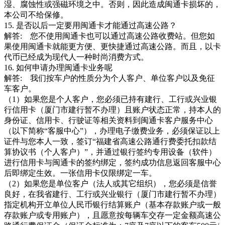
湿、腐蚀性或强磁环境之中。否则，因此造成闽通卡损坏的，
本公司不给保修。
15. 是否以后一定要用闽通卡才能通过高速公路？
解答: 您不使用闽通卡也可以通过高速公路收费站。但您如
果使用闽通卡就能更方便、更快捷通过高速公路。而且，以卡
代币已经成为现代人一种时尚消费方式。
16. 如何申请办理闽通卡业务呢
解答: 我们按车户的性质分为个人客户、单位客户以及免征
车客户。
（1）如果您是个人客户，您必须已持有建行、工行或兴业银
行信用卡（厦门市建行暂不办理）且账户状态正常，持本人的
身份证、信用卡、行驶证等相关资料到闽通卡客户服务中心
（以下简称“客服中心”），办理电子缴费业务，必须保证以上
证件与您本人一致，签订“福建省高速公路通行费委托扣款结
算协议书（个人客户）”，并通过银行签约专用设备（软件）
进行信用卡与闽通卡的签约绑定，签约成功信息返回客服中心
后即绑定生效。一张信用卡仅限绑定一车。
（2）如果您是单位客户（法人或其它组织），您必须是信誉
良好，在我省建行、工行或兴业银行（厦门市建行暂不办理）
指定机构开立单位人民币银行结算账户（基本存款账户或一般
存款账户或专用账户），且愿意按每辆车交存一定金额高速公