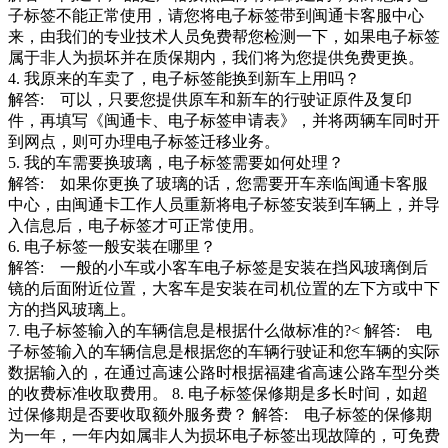
子标签不能正常使用，请您将电子标签带到闽通卡客服中心
来，由我们的专业技术人员免费帮您检测一下，如果电子标签
属于非人为损坏并在质保期内，我们将为您提供免费更换。
4. 我原来的车卖了，电子标签能换到新车上用吗？
解答: 可以，只要您提供原车和新车的行驶证原件及复印
件，再填写《闽通卡、电子标签申请表》，并将两辆车同时开
到网点，则可办理电子标签迁移业务。
5. 我的车需要换玻璃，电子标签需要如何处理？
解答: 如果你更换了玻璃的话，您需要开车亲临闽通卡客服
中心，由闽通卡工作人员重新将电子标签安装到车辆上，并导
入信息后，电子标签才可正常使用。
6. 电子标签一般安装在哪里？
解答: 一般的小车或小客车电子标签是安装在挡风玻璃倒后
镜的后面附近位置，大客车是安装在司机位置的左下方或中下
方的挡风玻璃上。
7. 电子标签输入的车辆信息是根据什么做标准的?< 解答: 电
子标签输入的车辆信息是根据您的车辆行驶证和您车辆的实际
数据输入的，在通过高速公路时根据福建省高速公路车型分类
的收费标准收取费用。 8. 电子标签保修期是多长时间，如超
过保修期是否要收取额外服务费？ 解答: 电子标签的保修期
为一年，一年内如属非人为损坏电子标签出现故障的，可免费