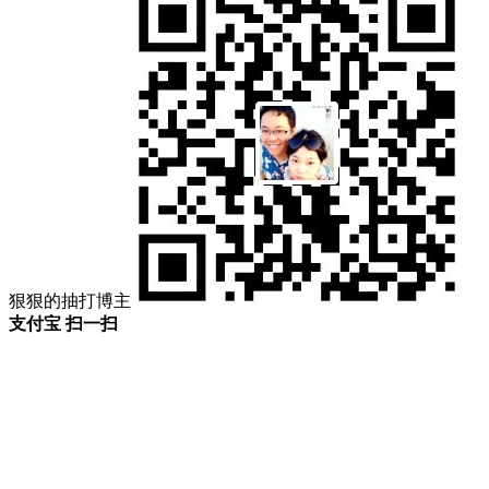
狠狠的抽打博主
支付宝 扫一扫