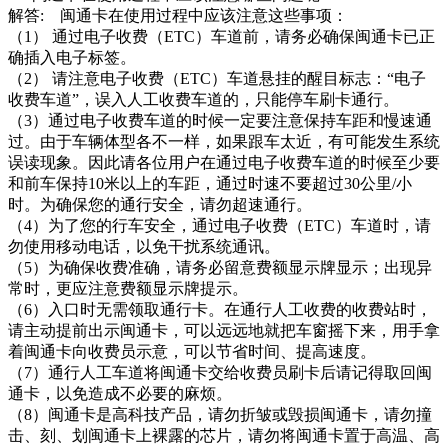
解答: 闽通卡在使用过程中应该注意这些事项：
（1） 通过电子收费（ETC）车道前，请务必确保闽通卡已正
确插入电子标签。
（2） 请注意电子收费（ETC）车道悬挂的醒目标志：“电子
收费车道”，误入人工收费车道的，只能停车刷卡通行。
（3）通过电子收费车道的时候一定要注意保持车距和慢速通
过。由于车辆体型各不一样，如果跟车太近，有可能发生系统
误读现象。因此请各位用户在通过电子收费车道的时候至少要
和前车保持10米以上的车距，通过时速不要超过30公里/小
时。为确保您的通行安全，请勿超速通行。
（4）为了您的行车安全，通过电子收费（ETC）车道时，请
勿使用移动电话，以免干扰系统通讯。
（5）为确保收费准确，请务必留意费额显示牌显示；出现异
常时，更应注意费额显示牌提示。
（6）入口时无需领取通行卡。在通行人工收费的收费站时，
请主动提前出示闽通卡，可以远远地就把车窗摇下来，用手拿
着闽通卡向收费员示意，可以节省时间、提高速度。
（7）通行人工车道将闽通卡交给收费员刷卡后请记得取回闽
通卡，以免造成不必要的麻烦。
（8）闽通卡是高科技产品，请勿折皱或毁损闽通卡，请勿撞
击、刻、划闽通卡上裸露的芯片，请勿将闽通卡置于高温、高