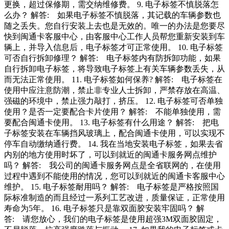
更换，超过保修期，需交纳维修费。 9. 电子标签不慎脱落怎
么办？ 解答: 如果电子标签不慎脱落，其记载的车辆参数也
随之丢失。您自行安装上去也是无效的。唯一的办法是您要尽
快到闽通卡客服中心，由客服中心工作人员帮您重新安装到车
辆上，并导入信息后，电子标签才可正常使用。 10. 电子标签
可否自行拆卸修理？ 解答: 电子标签内有防拆卸功能，如果
自行拆卸电子标签，将导致电子标签上有关车辆参数丢失，从
而无法正常使用。 11. 电子标签如何保养? 解答: 电子标签在
使用中应注意防潮，禁止非专业人士拆卸，严禁存放在高温、
强磁的环境中，禁止强力敲打，挤压。 12. 电子标签可否单独
使用？是否一定要配合卡片使用？ 解答: 不能单独使用，需
要配合闽通卡使用。 13. 电子标签有什么用途？ 解答: 把电
子标签安装在车辆挡风玻璃上，配合闽通卡使用，可以实现不
停车自动缴纳通行费。 14. 我在当地安装电子标签，如果去省
内别的地方使用时坏了，可以到就近的闽通卡服务网点维护
吗？ 解答: 我公司的闽通卡服务网点是全省联网的，在使用
过程中遇到不能使用的情况，您可以到就近的闽通卡客服中心
维护。 15. 电子标签耐用吗？ 解答: 电子标签是严格按照国
际标准制造的而且经过一系列工艺改进，质量保证，正常使用
寿命为5年。 16. 电子标签只是靠双面胶安装牢固吗？ 解
答: 请您放心，我们的电子标签是使用超强3M双面胶固定，