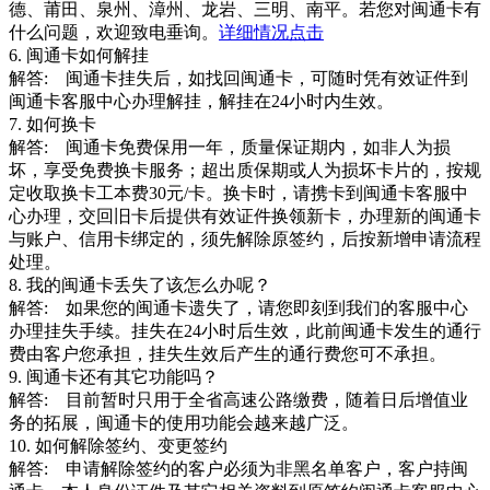
德、莆田、泉州、漳州、龙岩、三明、南平。若您对闽通卡有
什么问题，欢迎致电垂询。
详细情况点击
6. 闽通卡如何解挂
解答: 闽通卡挂失后，如找回闽通卡，可随时凭有效证件到
闽通卡客服中心办理解挂，解挂在24小时内生效。
7. 如何换卡
解答: 闽通卡免费保用一年，质量保证期内，如非人为损
坏，享受免费换卡服务；超出质保期或人为损坏卡片的，按规
定收取换卡工本费30元/卡。换卡时，请携卡到闽通卡客服中
心办理，交回旧卡后提供有效证件换领新卡，办理新的闽通卡
与账户、信用卡绑定的，须先解除原签约，后按新增申请流程
处理。
8. 我的闽通卡丢失了该怎么办呢？
解答: 如果您的闽通卡遗失了，请您即刻到我们的客服中心
办理挂失手续。挂失在24小时后生效，此前闽通卡发生的通行
费由客户您承担，挂失生效后产生的通行费您可不承担。
9. 闽通卡还有其它功能吗？
解答: 目前暂时只用于全省高速公路缴费，随着日后增值业
务的拓展，闽通卡的使用功能会越来越广泛。
10. 如何解除签约、变更签约
解答: 申请解除签约的客户必须为非黑名单客户，客户持闽