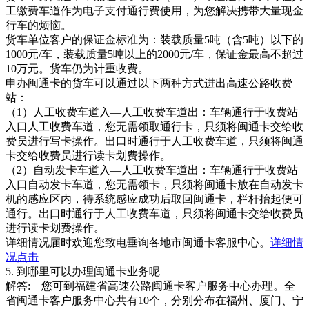
工缴费车道作为电子支付通行费使用，为您解决携带大量现金
行车的烦恼。
货车单位客户的保证金标准为：装载质量5吨（含5吨）以下的
1000元/车，装载质量5吨以上的2000元/车，保证金最高不超过
10万元。货车仍为计重收费。
申办闽通卡的货车可以通过以下两种方式进出高速公路收费
站：
（1）人工收费车道入—人工收费车道出：车辆通行于收费站
入口人工收费车道，您无需领取通行卡，只须将闽通卡交给收
费员进行写卡操作。出口时通行于人工收费车道，只须将闽通
卡交给收费员进行读卡划费操作。
（2）自动发卡车道入—人工收费车道出：车辆通行于收费站
入口自动发卡车道，您无需领卡，只须将闽通卡放在自动发卡
机的感应区内，待系统感应成功后取回闽通卡，栏杆抬起便可
通行。出口时通行于人工收费车道，只须将闽通卡交给收费员
进行读卡划费操作。
详细情况届时欢迎您致电垂询各地市闽通卡客服中心。
详细情
况点击
5. 到哪里可以办理闽通卡业务呢
解答: 您可到福建省高速公路闽通卡客户服务中心办理。全
省闽通卡客户服务中心共有10个，分别分布在福州、厦门、宁