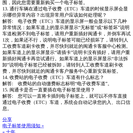
围，因此您需要重新购买一个电子标签。
13. 通行车辆在通过电子收费（ETC）车道的时候显示屏会显
示哪些异常内容？出现异常用户应该如何处理呢？
解答: 电子收费（ETC）车道的显示屏一般会显示以下几种
异常情况：如果车道上的显示屏显示“无标签”或“标签坏”说明
车道检测不到电子标签，请用户重新插好闽通卡，并倒车再试
1次，如果还不行，说明电子标签可能已经损坏了，请转到人
工收费车道刷卡收费，并尽快到就近的闽通卡客服中心检测。
如果车道上的显示屏显示“请插卡”说明卡没有插好，请用户重
新插好闽通卡再尝试通行。如果车道上的显示屏显示“非法拆
卸”说明电子标签已经被拆卸，请转到人工收费车道刷卡收
费，并尽快到就近的闽通卡客户服务中心重新安装标签。
14. 收费站的电子收费（ETC）车道有什么标志？
解答: 收费站的自动缴费标志标明“电子收费车道”。
15. 闽通卡是否一直要插在电子标签里使用？
解答: 您可以一直将卡插到电子标签上，就可以不停车直接
通过电子收费（ETC）车道，系统会自动记录您的入、出口信
息。
分享
电子标签使用须知 »
文
« 十年