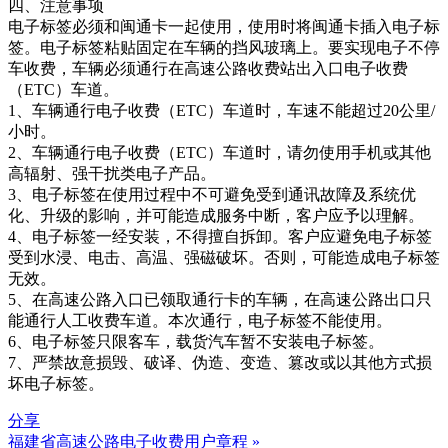
四、注意事项
电子标签必须和闽通卡一起使用，使用时将闽通卡插入电子标
签。电子标签粘贴固定在车辆的挡风玻璃上。要实现电子不停
车收费，车辆必须通行在高速公路收费站出入口电子收费
（ETC）车道。
1、车辆通行电子收费（ETC）车道时，车速不能超过20公里/
小时。
2、车辆通行电子收费（ETC）车道时，请勿使用手机或其他
高辐射、强干扰类电子产品。
3、电子标签在使用过程中不可避免受到通讯故障及系统优
化、升级的影响，并可能造成服务中断，客户应予以理解。
4、电子标签一经安装，不得擅自拆卸。客户应避免电子标签
受到水浸、电击、高温、强磁破坏。否则，可能造成电子标签
无效。
5、在高速公路入口已领取通行卡的车辆，在高速公路出口只
能通行人工收费车道。本次通行，电子标签不能使用。
6、电子标签只限客车，载货汽车暂不安装电子标签。
7、严禁故意损毁、破译、伪造、变造、篡改或以其他方式损
坏电子标签。
分享
福建省高速公路电子收费用户章程 »
文