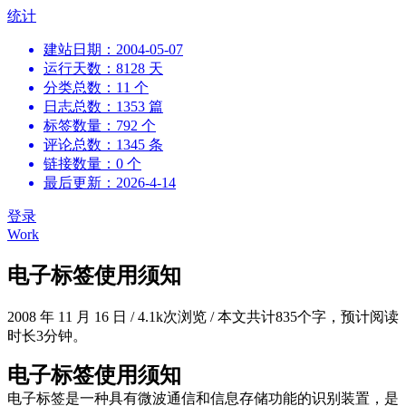
跳
统计
到
建站日期：2004-05-07
内
运行天数：8128 天
容
分类总数：11 个
日志总数：1353 篇
标签数量：792 个
评论总数：1345 条
链接数量：0 个
最后更新：2026-4-14
登录
Work
电子标签使用须知
2008 年 11 月 16 日
/
4.1k次浏览
/
本文共计835个字，预计阅读
时长3分钟。
电子标签使用须知
电子标签是一种具有微波通信和信息存储功能的识别装置，是