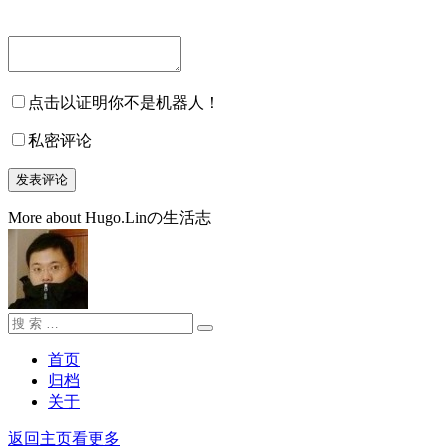
点击以证明你不是机器人！
私密评论
More about Hugo.Linの生活志
搜
搜
索：
索
首页
归档
关于
返回主页看更多