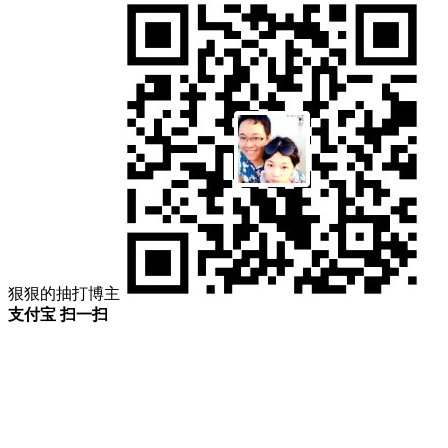
狠狠的抽打博主
支付宝 扫一扫