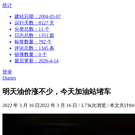
跳
统计
到
建站日期：2004-05-07
内
运行天数：8127 天
容
分类总数：11 个
日志总数：1353 篇
标签数量：792 个
评论总数：1345 条
链接数量：0 个
最后更新：2026-4-14
登录
Diaries
明天油价涨不少，今天加油站堵车
2022 年 3 月 16 日
2022 年 3 月 16 日
/
3.73k次浏览
/
本文共计8