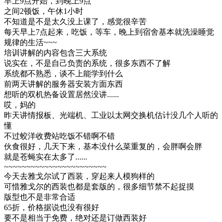
早上9点开始，到晚上9点
之间2顿饭，午休1小时
不知道是不是太久没上课了，感觉很辛苦
每天早上7点起来，吃饭，等车，晚上到宿舍基本就洗澡睡觉
规律的生活~~~
培训讲解的内容包含三大系统
说实在，不是自己负责的系统，很多东西不了解
系统都不熟悉，谈不上能学到什么
前两天讲解的服务器安装方面东西
想听的双机热备设置居然没讲......
哎，妈的
昨天讲情报板、光端机、工业以太网交换机估计没几个人听的
懂
不过蛟洋收费站吃饭不错啊不错
伙食很好，几天下来，基本没什么菜重复的，会胖啊会胖
就是苍蝇实在太多了......
~~~~~~~~~~~~~~~~~~~~~~~
今天去雅戈尔试了西装，穿起来人模狗样的
可惜雅戈尔的西装也都是套版的，很多细节禁不起捉摸
版型也不是非常合适
65折，价格据说也没有很好
要不是相当于免费，绝对还是订做西装好