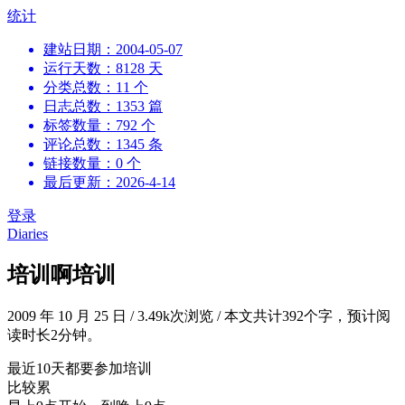
跳
统计
到
建站日期：2004-05-07
内
运行天数：8128 天
容
分类总数：11 个
日志总数：1353 篇
标签数量：792 个
评论总数：1345 条
链接数量：0 个
最后更新：2026-4-14
登录
Diaries
培训啊培训
2009 年 10 月 25 日
/
3.49k次浏览
/
本文共计392个字，预计阅
读时长2分钟。
最近10天都要参加培训
比较累