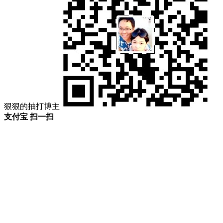
狠狠的抽打博主
支付宝 扫一扫