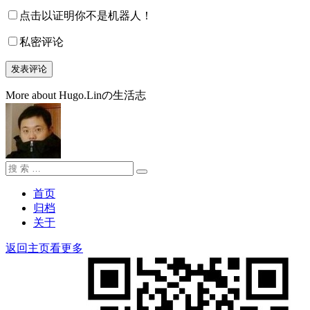
点击以证明你不是机器人！
私密评论
More about Hugo.Linの生活志
搜
搜
索：
索
首页
归档
关于
返回主页看更多