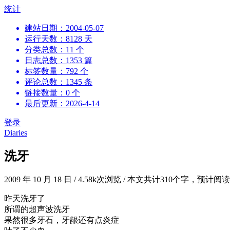
跳
统计
到
建站日期：2004-05-07
内
运行天数：8128 天
容
分类总数：11 个
日志总数：1353 篇
标签数量：792 个
评论总数：1345 条
链接数量：0 个
最后更新：2026-4-14
登录
Diaries
洗牙
2009 年 10 月 18 日
/
4.58k次浏览
/
本文共计310个字，预计阅
昨天洗牙了
所谓的超声波洗牙
果然很多牙石，牙龈还有点炎症