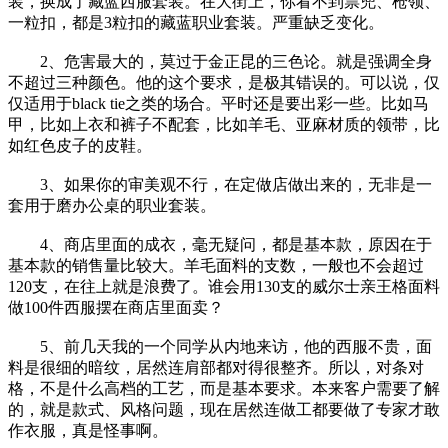
装，换成了藏蓝西服套装。在大街上，你看不到票兜、枪领、
一粒扣，都是3粒扣的藏蓝职业套装。严重缺乏变化。
2、危害最大的，莫过于金正昆的三色论。就是强调全身
不超过三种颜色。他的这个要求，是极其错误的。可以说，仅
仅适用于black tie之类的场合。平时还是要出彩一些。比如马
甲，比如上衣和裤子不配套，比如羊毛、亚麻材质的领带，比
如红色皮子的皮鞋。
3、如果你的审美观不行，在定做店做出来的，无非是一
套用于磨办公桌的职业套装。
4、商店里面的成衣，毫无疑问，都是基本款，原因在于
基本款的销售量比较大。羊毛面料的支数，一般也不会超过
120支，在往上就是浪费了。谁会用130支的威尔士亲王格面料
做100件西服摆在商店里面卖？
5、前几天我的一个同学从内地来访，他的西服不贵，面
料是很细的暗纹，居然连肩部都对得很整齐。所以，对条对
格，不是什么高档的工艺，而是基本要求。本来客户需要了解
的，就是款式、风格问题，现在居然连做工都要做了专家才敢
作衣服，真是怪事啊。