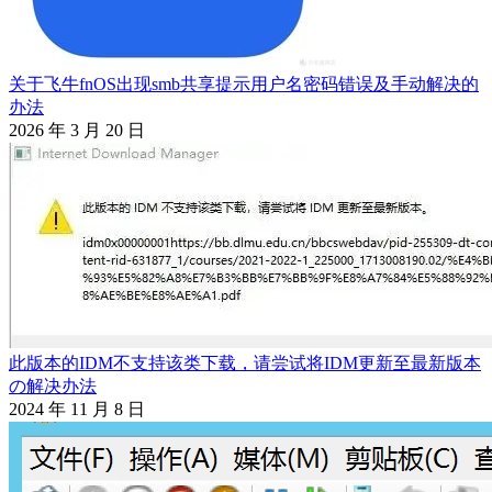
关于飞牛fnOS出现smb共享提示用户名密码错误及手动解决的
办法
2026 年 3 月 20 日
此版本的IDM不支持该类下载，请尝试将IDM更新至最新版本
の解决办法
2024 年 11 月 8 日