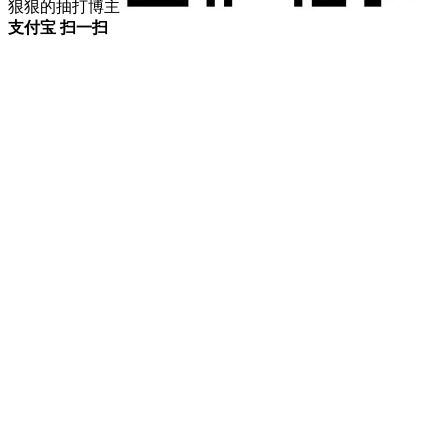
狠狠的抽打博主
支付宝 扫一扫