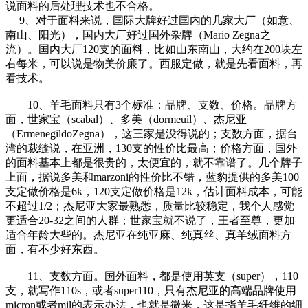
说面料的后处理技术也不合格。
9、对于面料来说，国际大牌好过国内的几家大厂（如意、
南山、阳光），国内大厂好过国外杂牌（Mario Zegna之
流）。国内大厂120支的面料，比如山东南山，大约在200块左
右每米，可以说是物美价廉了。西服定做，就是先看面料，再
看技术。
10、羊毛面料只有3个标准：品牌、支数、价格。品牌方
面，世家宝（scabal）、多美（dormeuil）、杰尼亚
（ErmenegildoZegna），这三家是没得说的；支数方面，据台
湾的裁缝说，在亚洲，130支的性价比最高；价格方面，国外
的面料基本上都是很贵的，太便宜的，就不靠谱了。几个牌子
上面，据说多美和marzoni的性价比不错，蓝豹提供的多美100
支定做价格是6k，120支定做价格是12k，估计面料成本，可能
不超过1/2；杰尼亚大家最熟悉，质量比较稳定，我个人感觉
更适合20-32之间的人群；世家宝就不说了，王者至尊，更加
适合年龄大些的。杰尼亚在纯亚麻、纯真丝、真羊绒面料方
面，有不少好东西。
11、支数方面。国外面料，都是使用英支（super），110
支，就写作110s，或者super110，只有杰尼亚的高端品牌使用
micron或者mil的表示办法，也就是微米，这是指羊毛纤维的细