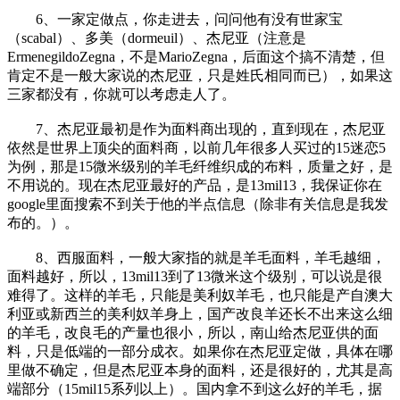
6、一家定做点，你走进去，问问他有没有世家宝
（scabal）、多美（dormeuil）、杰尼亚（注意是
ErmenegildoZegna，不是MarioZegna，后面这个搞不清楚，但
肯定不是一般大家说的杰尼亚，只是姓氏相同而已），如果这
三家都没有，你就可以考虑走人了。
7、杰尼亚最初是作为面料商出现的，直到现在，杰尼亚
依然是世界上顶尖的面料商，以前几年很多人买过的15迷恋5
为例，那是15微米级别的羊毛纤维织成的布料，质量之好，是
不用说的。现在杰尼亚最好的产品，是13mil13，我保证你在
google里面搜索不到关于他的半点信息（除非有关信息是我发
布的。）。
8、西服面料，一般大家指的就是羊毛面料，羊毛越细，
面料越好，所以，13mil13到了13微米这个级别，可以说是很
难得了。这样的羊毛，只能是美利奴羊毛，也只能是产自澳大
利亚或新西兰的美利奴羊身上，国产改良羊还长不出来这么细
的羊毛，改良毛的产量也很小，所以，南山给杰尼亚供的面
料，只是低端的一部分成衣。如果你在杰尼亚定做，具体在哪
里做不确定，但是杰尼亚本身的面料，还是很好的，尤其是高
端部分（15mil15系列以上）。国内拿不到这么好的羊毛，据