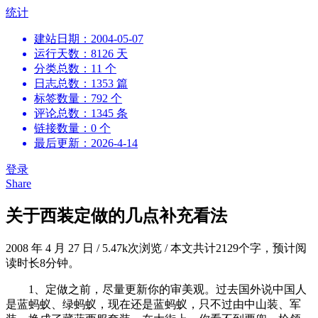
跳
统计
到
建站日期：2004-05-07
内
运行天数：8126 天
容
分类总数：11 个
日志总数：1353 篇
标签数量：792 个
评论总数：1345 条
链接数量：0 个
最后更新：2026-4-14
登录
Share
关于西装定做的几点补充看法
2008 年 4 月 27 日
/
5.47k次浏览
/
本文共计2129个字，预计阅
读时长8分钟。
1、定做之前，尽量更新你的审美观。过去国外说中国人
是蓝蚂蚁、绿蚂蚁，现在还是蓝蚂蚁，只不过由中山装、军