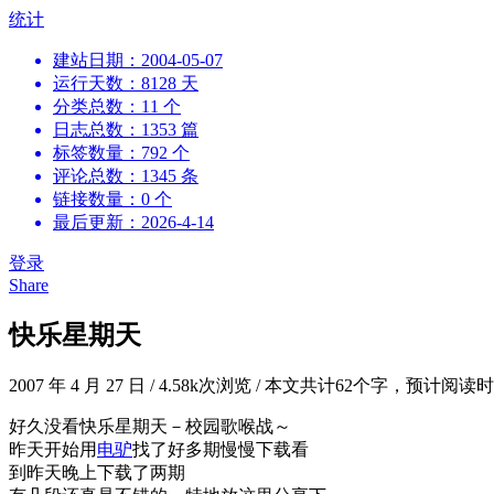
跳
统计
到
建站日期：2004-05-07
内
运行天数：8128 天
容
分类总数：11 个
日志总数：1353 篇
标签数量：792 个
评论总数：1345 条
链接数量：0 个
最后更新：2026-4-14
登录
Share
快乐星期天
2007 年 4 月 27 日
/
4.58k次浏览
/
本文共计62个字，预计阅读时
好久没看快乐星期天－校园歌喉战～
昨天开始用
电驴
找了好多期慢慢下载看
到昨天晚上下载了两期