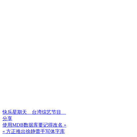
快乐星期天 台湾综艺节目
分享
使用MDB数据库要记得改名 »
文
« 方正推出徐静蕾手写体字库
章