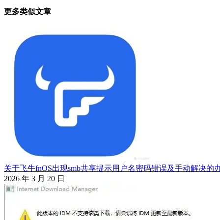
更多类似文章
导
航
关于飞牛fnOS出现smb共享提示用户名密码错误及手动解决的
2026 年 3 月 20 日