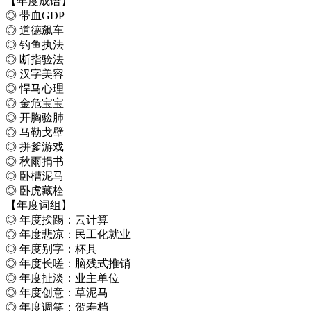
【年度成语】
◎ 带血GDP
◎ 道德飙车
◎ 钓鱼执法
◎ 断指验法
◎ 汉字美容
◎ 悍马心理
◎ 金危宝宝
◎ 开胸验肺
◎ 马勒戈壁
◎ 拼爹游戏
◎ 秋雨捐书
◎ 卧槽泥马
◎ 卧虎藏栓
【年度词组】
◎ 年度挨踢：云计算
◎ 年度悲凉：民工化就业
◎ 年度别字：杯具
◎ 年度长嗟：脑残式推销
◎ 年度扯淡：业主单位
◎ 年度创意：草泥马
◎ 年度调笑：贺寿档