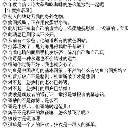
◎ 年度自信：吃大蒜和吃咖啡的怎么能放到一起呢
【年度推语录】
◎ 别人的钱财乃我的身外之物。
◎ 病国贱民，正在用皮蛋孵小鸭。
◎ 此刻我正捧着自己的虚荣心，温柔地抚慰着："没事的，宝贝
◎ 此消息已删除或不公开。
◎ 从前有个绿爸，他知道所有的黄色网站。
◎ 打算理发了，甩刘海甩得我脖子都崴了
◎ 当着电脑的面用手机发饭否，练习自己和自己玩
◎ 倒霉是一种永远也不会错过的运气
◎ 得知你过得不好，我也就安心了。
◎ 钓鱼是中国政府的基本国策，不然为什么有钓鱼台国宾馆？
◎ 杜蕾斯破产不是悲剧，杜蕾斯破了才是悲剧
◎ 对不起，您拨打的老公已外遇。
◎ 对不起，您拨打的用户已结婚！
◎ 腐败是腐败者的通行证，举报是举报者的墓志铭。
◎ 哥缺的不是微博，是饭否
◎ 哥是小贩儿，但哥随时起范儿！
◎ 鸽子不是和平的象征嘛，怎么禁飞了呢？
◎ 够贱才是硬道理
◎ 孤单是一个人的狂欢，狂欢是一群人的孤单。