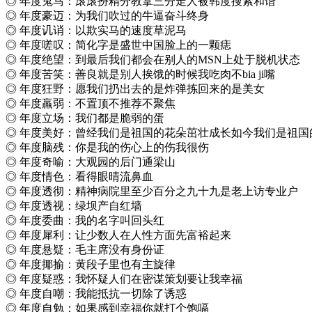
◎ 年度鬼马：滚滚扮精分教拿三分走人被韩度搜索和谐
◎ 年度豪迈：为我们吹过的牛逼奋斗终身
◎ 年度讥诮：以欺实马的速度草泥马
◎ 年度嗟叹：简化字是盛世中国脸上的一颗痣
◎ 年度绝望：到最后我们都会在别人的MSN上处于脱机状态
◎ 年度苦笑：善良就是别人挨饿的时候我吃肉不bia ji嘴
◎ 年度狂野：愿我们扔出去的是炸弹拣回来的是美女
◎ 年度羸弱：不置顶不推荐不聚焦
◎ 年度立场：我们都是脆弱的蛋
◎ 年度美好：曾经我们是祖国的花朵茁壮成长如今我们是祖国
◎ 年度脑残：你是我的伤心上的伤我很伤
◎ 年度奇喻：大观园的后门通梁山
◎ 年度情色：看得眼晴流鼻血
◎ 年度透彻：精神病院里至少百分之九十九是老上访专业户
◎ 年度透视：绿坝产自红墙
◎ 年度委曲：我的名字叫回头红
◎ 年度犀利：让少数人在人性方面先富裕起来
◎ 年度悬疑：毛主席没有身份证
◎ 年度揶揄：黄段子里也有主旋律
◎ 年度疑惑：我怀疑人们在密谋策划要让我幸福
◎ 年度自嘲：我能抵抗一切除了诱惑
◎ 年度自勉：如果感到幸福你就打个饱嗝