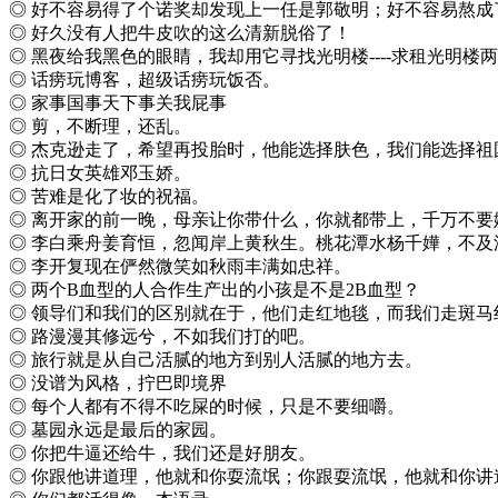
◎ 好不容易得了个诺奖却发现上一任是郭敬明；好不容易熬成
◎ 好久没有人把牛皮吹的这么清新脱俗了！
◎ 黑夜给我黑色的眼睛，我却用它寻找光明楼----求租光明楼
◎ 话痨玩博客，超级话痨玩饭否。
◎ 家事国事天下事关我屁事
◎ 剪，不断理，还乱。
◎ 杰克逊走了，希望再投胎时，他能选择肤色，我们能选择祖
◎ 抗日女英雄邓玉娇。
◎ 苦难是化了妆的祝福。
◎ 离开家的前一晚，母亲让你带什么，你就都带上，千万不要
◎ 李白乘舟姜育恒，忽闻岸上黄秋生。桃花潭水杨千嬅，不及
◎ 李开复现在俨然微笑如秋雨丰满如忠祥。
◎ 两个B血型的人合作生产出的小孩是不是2B血型？
◎ 领导们和我们的区别就在于，他们走红地毯，而我们走斑马
◎ 路漫漫其修远兮，不如我们打的吧。
◎ 旅行就是从自己活腻的地方到别人活腻的地方去。
◎ 没谱为风格，拧巴即境界
◎ 每个人都有不得不吃屎的时候，只是不要细嚼。
◎ 墓园永远是最后的家园。
◎ 你把牛逼还给牛，我们还是好朋友。
◎ 你跟他讲道理，他就和你耍流氓；你跟耍流氓，他就和你讲