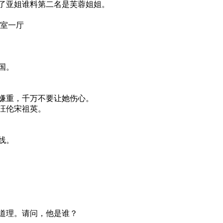
了亚姐谁料第二名是芙蓉姐姐。
两室一厅
国。
嫌重，千万不要让她伤心。
汪伦宋祖英。
线。
道理。请问，他是谁？