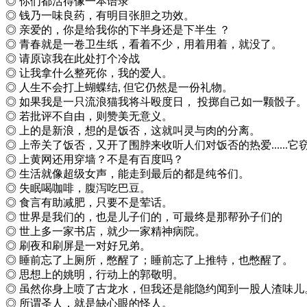
◎ 你们都活得像一本语录
◎ 钱乃一味良药，有明目张胆之功效。
◎ 亲爱的，你是给我你的下半身还是下半生 ？
◎ 青春就是一卷卫生纸，看着不少，用着用着，就没了。
◎ 请原谅我在此处打个冷战
◎ 让我拿什么整死你，我的爱人。
◎ 人生不会打上蝴蝶结, 但它仍然是一份礼物。
◎ 如果我是一只流浪猫我将斗殴度日， 投掷自己如一颗骰子。
◎ 若批评不自由，则赞美无意义。
◎ 上的是新浪，想的是饭否，这就叫灵与肉的分离。
◎ 上帝关了饭否，又开了围脖来收听人们对饭否的热爱......它
◎ 上黄网还用穿墙？不是有百度吗？
◎ 生活就像超级女声，能走到最后的都是纯爷们。
◎ 失眠喝咖啡，腹泻吃巴豆。
◎ 食言有助减肥，只要不是荤话。
◎ 世界是我们的，也是儿子们的，可最终是那帮孙子们的
◎ 世上多一家书店，就少一家精神病院。
◎ 刷夜和刷屏是一对好兄弟。
◎ 睡前忘了上厕所，憋醒了；睡前忘了上推特，也憋醒了。
◎ 思想上的姚明，行动上的郭敬明。
◎ 虽然你身上喷了古龙水，但我还是能隐约闻到一股人渣味儿
◎ 所谓圣人，就是缺心眼的怪人。