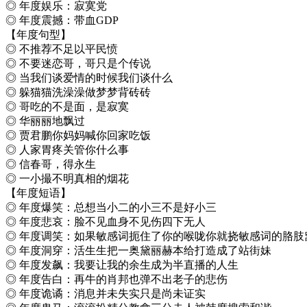
◎ 年度娱乐：寂寞党
◎ 年度震撼：带血GDP
【年度句型】
◎ 不推荐不足以平民愤
◎ 不要迷恋哥，哥只是个传说
◎ 当我们谈爱情的时候我们谈什么
◎ 躲猫猫洗澡澡做梦梦背砖砖
◎ 哥吃的不是面，是寂寞
◎ 华丽丽地飘过
◎ 贾君鹏你妈妈喊你回家吃饭
◎ 人家胃疼关管你什么事
◎ 信春哥，得永生
◎ 一小撮不明真相的烟花
【年度短语】
◎ 年度爆笑：总想当小二的小三不是好小三
◎ 年度悲哀：脸不见血身不见伤四下无人
◎ 年度调笑：如果敏感词扼住了你的喉咙你就挠敏感词的胳肢
◎ 年度洞穿：活生生把一奥黛丽赫本给打造成了站街妹
◎ 年度发飙：我要让我的余生成为半直播的人生
◎ 年度告白：再牛的肖邦也弹不出老子的悲伤
◎ 年度诡谲：消息并未失实只是尚未证实