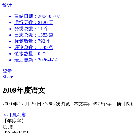
跳
统计
到
建站日期：2004-05-07
内
运行天数：8126 天
容
分类总数：11 个
日志总数：1353 篇
标签数量：792 个
评论总数：1345 条
链接数量：0 个
最后更新：2026-4-14
登录
Share
2009年度语文
2009 年 12 月 29 日
/
3.88k次浏览
/
本文共计4973个字，预计阅
[via] 孤岛客
【年度字】
◎ 墙