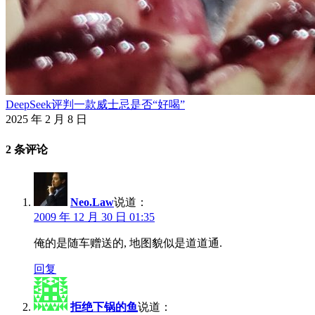
DeepSeek评判一款威士忌是否“好喝”
2025 年 2 月 8 日
2 条评论
Neo.Law
说道：
2009 年 12 月 30 日 01:35
俺的是随车赠送的, 地图貌似是道道通.
回复
拒绝下锅的鱼
说道：