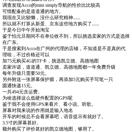
调查发现Acco的mini simply导航的性价比比较高
可惜配备的是道道通的地方。
我现在又比较懒，没什么研究精神......
所以就不打算从新蛋、京东这些地方购买了......
于是今日中午开始淘宝
鉴于怕元旦期间不在单位收不到，所以挑选卖家的方式是选择
在广东。
于是搜索到Acco在广州的代理的店铺，不知道是不是真的代
理啦，不过价格还可以
加75元购买4G的TF卡，挑选凯立德、高德地图
卖家许诺，道道通、凯立德、高德地图都一年免费升级
每年升级只需要50元。
另外附送一张屏幕保护膜，再添加5元购买手写笔一只
圆通快递15元。
一共494元含运费。
为啥选择这么低硬件配置的GPS呢
鉴于我不会使用GPS来看片、看小说、听歌。
屏幕对我来说的作用就是输入地名
开车的时候总不会看屏幕吧，语音提示有就好了。
3.5寸的屏幕甚好。
额外购买了评价甚好的凯立德地图，够用了。