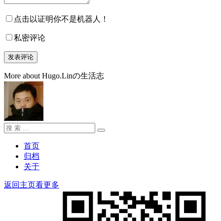
点击以证明你不是机器人！
私密评论
More about Hugo.Linの生活志
搜
搜
索：
索
首页
归档
关于
返回主页看更多