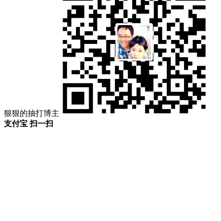
狠狠的抽打博主
支付宝 扫一扫