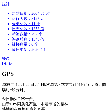
跳
统计
到
建站日期：2004-05-07
内
运行天数：8127 天
容
分类总数：11 个
日志总数：1353 篇
标签数量：792 个
评论总数：1345 条
链接数量：0 个
最后更新：2026-4-14
登录
Diaries
GPS
2009 年 12 月 29 日
/
5.44k次浏览
/
本文共计511个字，预计阅
读时长2分钟。
今日购买GPS一台。
由于GPS同质化严重，本着节省的精神
特地挑选价格低廉的购买