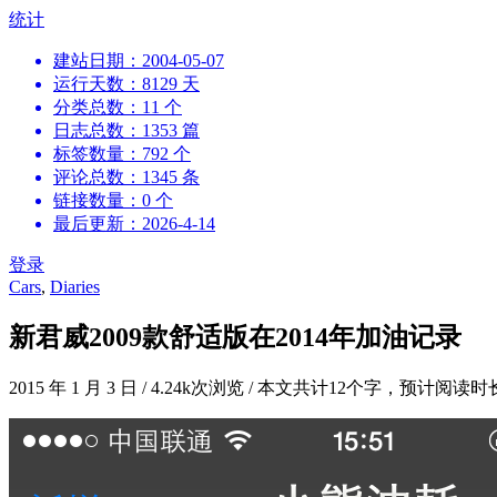
跳
统计
到
建站日期：2004-05-07
内
运行天数：8129 天
容
分类总数：11 个
日志总数：1353 篇
标签数量：792 个
评论总数：1345 条
链接数量：0 个
最后更新：2026-4-14
登录
Cars
,
Diaries
新君威2009款舒适版在2014年加油记录
2015 年 1 月 3 日
/
4.24k次浏览
/
本文共计12个字，预计阅读时