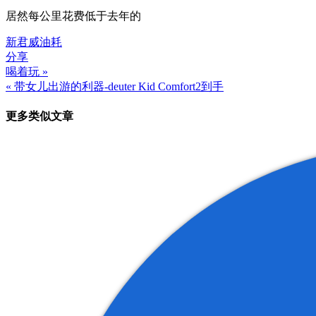
居然每公里花费低于去年的
新君威
油耗
分享
喝着玩 »
文
« 带女儿出游的利器-deuter Kid Comfort2到手
章
更多类似文章
导
航