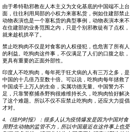
由于希特勒邪教在人本主义为文化基底的中国端不上台
面，往往利用局部的小权力来塞私货，例如住建部禁止
动物表演也是一个塞私货的典型事例，动物表演本来不
在住建部的业务范围之内，只是个别邪教徒有了点权，
就来趁机拱卒了。
禁止吃狗肉不仅是对食客的人权侵犯，也危害了所有人
的利益。吃狗肉这件事，不仅满足了人们的口腹之欲，
更具有重要的正面外部性。
印度人不吃狗肉，每年死于狂犬病的人有三万之多，是
中国的十几倍乃至数十倍。可以说，吃狗肉每年拯救了
中国成千上万人的生命，实属功德无量。中国警力不
足，只靠警察捕杀野狗很难维持长久，吃狗肉恰好解决
了这个难题。所以不仅不应禁止吃狗肉，还应大力提倡
才对。
4.《纽约时报》：很多人认为疫情爆发是因为中国对食
用野生动物的监管不力，所以中国最近在这件事上也受