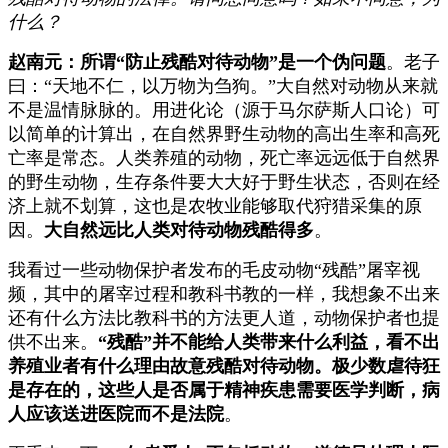
什么？
赵南元：所谓“防止残酷对待动物”是一个伪问题
。老子
曰：“天地不仁，以万物为刍狗。”大自然对动物从来就
不是温情脉脉的。用进化论（源于马尔萨斯人口论）可
以简单的计算出，在自然界野生动物的高出生率和高死
亡率是常态。人类养殖的动物，死亡率远远低于自然界
的野生动物，生存条件要大大好于野生状态，否则在经
济上就不划算，这也是农牧业能够取代狩猎采集的原
因。
大自然远比人类对待动物残酷得多
。
我看过一些动物保护者发布的毛皮动物“残酷”屠宰视
频，其中的屠宰过程和教科书教的一样，我想象不出来
还有什么方法比教科书的方法更人道，动物保护者也提
供不出来。
“残酷”并不能给人类带来什么利益，看不出
养殖业者有什么理由故意残酷对待动物。极少数虐待狂
是存在的，这些人是否属于精神疾患需要医学判断，病
人应该送进医院而不是法院
。