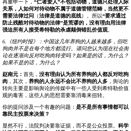
再重申一下，
“仁者爱人”不包括动物，道德只处理人际
关系，人如何对待动物不属于道德管辖范畴，当然更不
需要法律过问
（
法律是道德的底线
）。所以
“要求通过
防止残酷对待动物的法律”是荒谬的，没有理由用法律
强迫所有人接受希特勒的杀虐颠倒错乱价值观
。
6.《纽约时报》：中国这几年养狗的人越来越多，但吃
狗肉并不是在每个地方都流行。请问您认为现在社会舆
论在逐渐向反对吃狗肉转变吗？如果是的话，为什么？
如果不是的话，为什么？
赵南元：
首先，
没有理由认为所有养狗的人都反对吃狗
肉
，其次，
养狗的人永远不会比不养狗的人多
，舆论的
转向主要是影响舆论的传媒中有一些人受到希特勒价值
观的毒害，这些人的思想需要靠消毒来扭转。
你的提问涉及一个有趣的问题：
是不是所有事情都可以
靠民主投票来决策？
显然不行，法院判决要靠证据，而不是公众投票。
科学