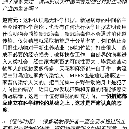
到了很多关注。请问您认为中国需要加强它对野生动物
产业的监管吗？
赵南元：
这种认识毫无科学根据。新冠病毒的中间宿主
至今没有科学定论，也没有任何流行病学证据表明食用
什么动物会感染新冠病毒，新冠病毒也不会通过消化道
传染。仅凭猜想就采取措施是十分草率的，匆忙禁止食
用野生动物对于新生养殖业（例如竹鼠）打击很大，造
成不必要的经济损失，破坏扶贫工作。自然界的病毒进
入人类社会，经由家禽家畜的可能性更大，毕竟这些动
物和人的接触要多得多，天花和麻疹都来自于牛，禽流
感由野鸟通过家禽传染给人，MERS也是通过骆驼这一
家畜传染给人类的。把目光集中在野生动物身上是犯了
方向性的错误，近日已经发现猫狗和养值的貂能够感染
新冠病毒，这是一个值得重视的研究方向。
一切措施都
应建立在科学结论的基础之上，这才是严肃认真的态
度
。
5.《纽约时报》：很多动物保护者一直在要求通过防止
残酷对待动物的法律。请问您同意吗？如果不同意，为