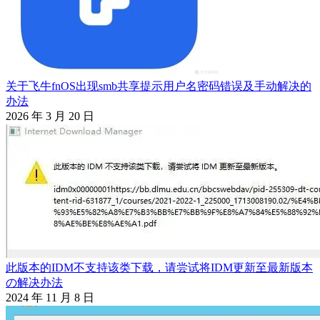
关于飞牛fnOS出现smb共享提示用户名密码错误及手动解决的
办法
2026 年 3 月 20 日
此版本的IDM不支持该类下载，请尝试将IDM更新至最新版本
の解决办法
2024 年 11 月 8 日