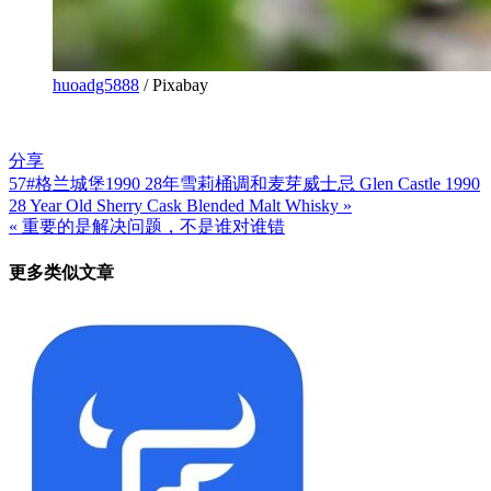
huoadg5888
/ Pixabay
分享
57#格兰城堡1990 28年雪莉桶调和麦芽威士忌 Glen Castle 1990
文
28 Year Old Sherry Cask Blended Malt Whisky »
章
« 重要的是解决问题，不是谁对谁错
导
更多类似文章
航