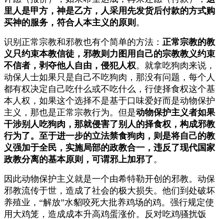
里人是甲方，神是乙方，人采用先发货后付款的方式购
买神的服务，符合人本主义的原则
。
识别正常宗教和邪教也有个简单的方法：
正常宗教的教
义只约束本教信徒，邪教则力图用自己的宗教教义约束
不信者，剥夺他人自由，侵犯人权
。就拿吃狗肉来说，
动保人士如果只是自己不吃狗肉，那没有问题，每个人
都有权决定自己吃什么或不吃什么，行使择食权这个基
本人权，如果这个选择不是基于口味爱好而是动物保护
主义，那也是正常宗教行为。但是
动物保护主义者如果
干涉别人吃狗肉，那就侵害了别人的择食权，构成邪教
行为了。至于进一步的立法禁食狗肉，则是将自己的教
义强加于全民，实施局部的政教合一，违反了现代国家
政教分离的基本原则，可谓邪上加邪了
。
因此动物保护主义就是一个由希特勒开创的邪教。动保
邪教流传于世，造成了社会的极大损失。他们到处破坏
养殖业，“解放”水貂咬死大批养鸡场的鸡。强行规定使
用大鸡笼，造成成本升高鸡蛋涨价。反对吃鸡骚扰饭