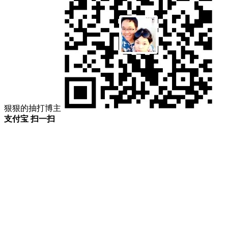
狠狠的抽打博主
支付宝 扫一扫