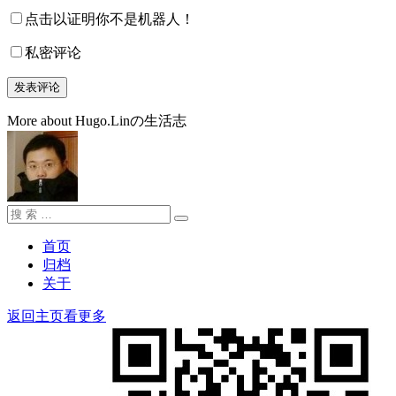
点击以证明你不是机器人！
私密评论
More about Hugo.Linの生活志
搜
搜
索：
索
首页
归档
关于
返回主页看更多