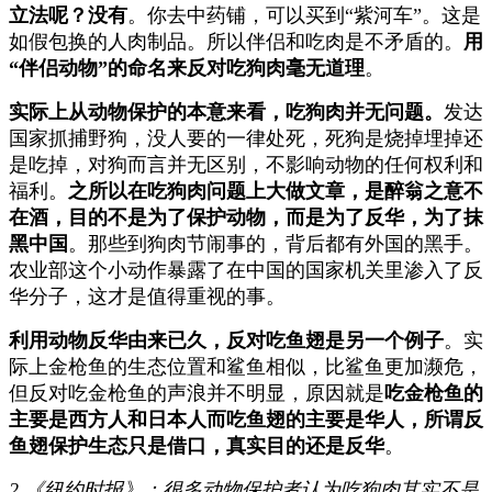
立法呢？没有
。你去中药铺，可以买到“紫河车”。这是
如假包换的人肉制品。所以伴侣和吃肉是不矛盾的。
用
“伴侣动物”的命名来反对吃狗肉毫无道理
。
实际上从动物保护的本意来看，吃狗肉并无问题。
发达
国家抓捕野狗，没人要的一律处死，死狗是烧掉埋掉还
是吃掉，对狗而言并无区别，不影响动物的任何权利和
福利。
之所以在吃狗肉问题上大做文章，是醉翁之意不
在酒，目的不是为了保护动物，而是为了反华，为了抹
黑中国
。那些到狗肉节闹事的，背后都有外国的黑手。
农业部这个小动作暴露了在中国的国家机关里渗入了反
华分子，这才是值得重视的事。
利用动物反华由来已久，反对吃鱼翅是另一个例子
。实
际上金枪鱼的生态位置和鲨鱼相似，比鲨鱼更加濒危，
但反对吃金枪鱼的声浪并不明显，原因就是
吃金枪鱼的
主要是西方人和日本人而吃鱼翅的主要是华人，所谓反
鱼翅保护生态只是借口，真实目的还是反华
。
2.《纽约时报》：很多动物保护者认为吃狗肉其实不是