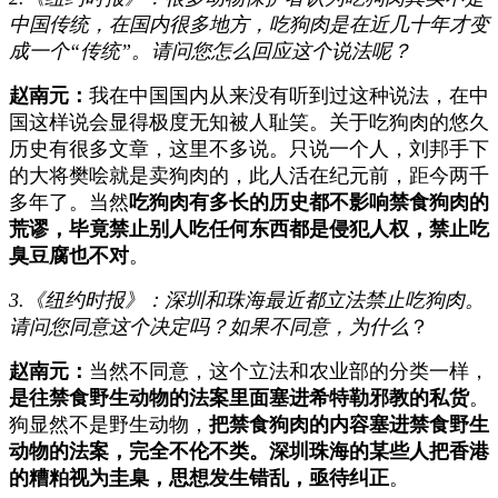
中国传统，在国内很多地方，吃狗肉是在近几十年才变
成一个“传统”。请问您怎么回应这个说法呢？
赵南元：
我在中国国内从来没有听到过这种说法，在中
国这样说会显得极度无知被人耻笑。关于吃狗肉的悠久
历史有很多文章，这里不多说。只说一个人，刘邦手下
的大将樊哙就是卖狗肉的，此人活在纪元前，距今两千
多年了。当然
吃狗肉有多长的历史都不影响禁食狗肉的
荒谬，毕竟禁止别人吃任何东西都是侵犯人权，禁止吃
臭豆腐也不对
。
3.《纽约时报》：深圳和珠海最近都立法禁止吃狗肉。
请问您同意这个决定吗？如果不同意，为什么
？
赵南元：
当然不同意，这个立法和农业部的分类一样，
是往禁食野生动物的法案里面塞进希特勒邪教的私货
。
狗显然不是野生动物，
把禁食狗肉的内容塞进禁食野生
动物的法案，完全不伦不类。深圳珠海的某些人把香港
的糟粕视为圭臬，思想发生错乱，亟待纠正
。