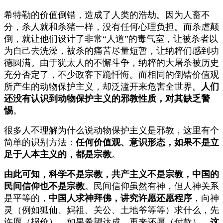
希特勒的价值倒错，造成了人类的浩劫。因为人畜不
分，杀人就和杀猪一样，没有任何心理负担。而杀虐颠
倒，就让他们设计了非常“人道”的毒气室，让被杀者以
为自己去洗澡，被杀的痛苦尽量短暂，让纳粹们感到功
德圆满。由于犹太人的不懈斗争，纳粹的大屠杀被历史
充分否定了，不少政客下跪忏悔。而相同的倒错价值观
所产生的动物保护主义，却泛滥开来危害全世界。
人们
还没有认识到动物保护主义的邪教性质，对其缺乏警
惕
。
很多人不理解为什么说动物保护主义是邪教，这里有个
简单的识别方法：
任何价值观、意识形态，如果不是立
足于人本主义的，都是宗教
。
由此可知，科学不是宗教，共产主义不是宗教，中国的
民间信仰也不是宗教
。民间信仰虽然有神，但人神关系
是平等的，
中国人求神拜佛，讲究许愿还愿程序
，向神
灵（例如狐仙、妈祖、关公、土地爷等等）求什么，先
许愿（报价），如果希望达成，再来还愿（付款），
这