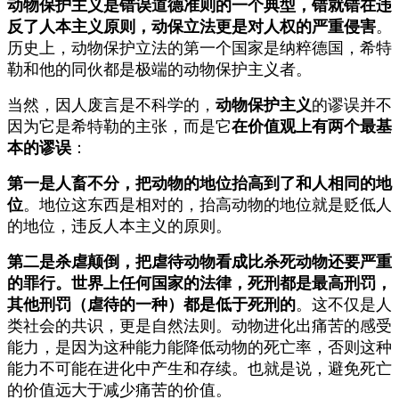
动物保护主义是错误道德准则的一个典型，错就错在违
反了人本主义原则，动保立法更是对人权的严重侵害
。
历史上，动物保护立法的第一个国家是纳粹德国，希特
勒和他的同伙都是极端的动物保护主义者。
当然，因人废言是不科学的，
动物保护主义
的谬误并不
因为它是希特勒的主张，而是它
在价值观上有两个最基
本的谬误
：
第一是人畜不分，把动物的地位抬高到了和人相同的地
位
。地位这东西是相对的，抬高动物的地位就是贬低人
的地位，违反人本主义的原则。
第二是杀虐颠倒，把虐待动物看成比杀死动物还要严重
的罪行。世界上任何国家的法律，死刑都是最高刑罚，
其他刑罚（虐待的一种）都是低于死刑的
。这不仅是人
类社会的共识，更是自然法则。动物进化出痛苦的感受
能力，是因为这种能力能降低动物的死亡率，否则这种
能力不可能在进化中产生和存续。也就是说，避免死亡
的价值远大于减少痛苦的价值。