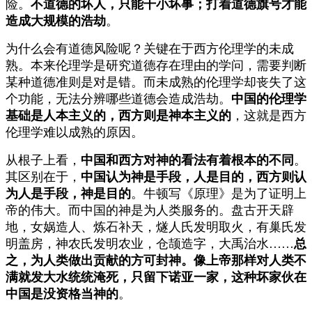
险。
不道德的坏人，只能干小坏事；打着道德旗号才能
造成大规模的浩劫
。
为什么会有道德风险呢？关键在于西方伦理学的未成
熟。本来伦理学是研究道德存在理由的学问，需要判断
某种道德准则是对是错。而未成熟的伦理学却丧失了这
个功能，无法分辨哪些道德会造成浩劫。
中国的伦理学
基础是人本主义的，西方则是神本主义的
，这就是西方
伦理学难以成熟的原因。
从根子上看，
中国和西方对神的看法有着根本的不同
。
其区别在于，
中国认为神是手段，人是目的，西方则认
为人是手段，神是目的
。牛顿写《原理》是为了证明上
帝的伟大。而中国的神是为人类服务的。盘古开天辟
地，女娲造人、炼石补天，燧人氏发明取火，有巢氏发
明盖房，神农氏发明农业，仓颉造字，大禹治水……
总
之，为人类做出贡献的方可封神。像上帝那样对人类不
满就发大水统统淹死，只留下诺亚一家，这种坏家伙在
中国是没资格当神的
。