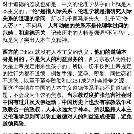
对于道德的态度也如是，中文的伦理学从字面上就是人
本主义的，
“伦”是指人际关系，伦理学就是指研究人际
关系的道理的学问
。所以孔子家马厩失火，孔子问“伤
人否？”，不问马。
人和动物的关系不是伦理学过问的
范畴，和道德无关
。记载历史的人特意强调“不问马”，
就是为了突出人本主义精神。
西方的
Ethics 就没有人本主义的含义，
他们的道德本
身是目的，不是为人的利益服务的
，西方宗教认为性行
为是上帝规定用来生孩子的，所以一切不按照上帝规定
的性行为都不道德，例如手淫、避孕、堕胎、同性恋都
不道德，以至于至今堕胎和LGBT成为社会纷争之源，
而这些事情在中国的人本主义道德体系里都不是道德问
题，不会成为争议的焦点。
当宗教过度扩张危害社会时
中国有过几次灭佛运动，中国历史上也没有宗教战争和
政教合一的政权，人本永远大于神本。所以坚持人本主
义伦理学原则可以防止道德对人的利益造成侵害，避免
道德风险
。