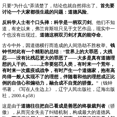
只要“为什么”弄清楚了，结论也就自然得出了。
首先要
讨论一个大家都很生疏的问题：道德风险
。
反科学人士有个口头禅：科学是一柄双刃剑
。他们不知
道，有史以来，弗兰肯斯坦只见于文艺作品，现实中一
个也没有出现过。
道德这柄双刃剑才真的能夺命
。
古今中外，因道德横行而造成的人间浩劫不胜枚举。
钱
钟书对此有一个精彩的总结
：“
世界上的大罪恶，大残
忍——没有比残忍更大的罪恶了——大多是真有道德理
想的人干的。……上帝要惩罚人类，有时来一个荒年，
有时来一次瘟疫或战争，有时产生一个道德家，抱有高
尚得一般人实现不了的理想，伴随着和他的理想成正比
例的自信心和煽动力，融合成不自觉的骄傲。
”（钱钟
书著，《写在人生边上》，辽宁人民出版社，辽海出版
社，2000.4.p58）
这是由于
道德往往把自己看成是善恶的终极裁判者
（骄
傲），从而完全失去了纠错机制，构成最大的道德风