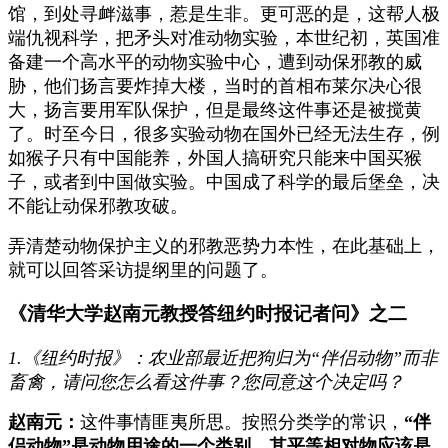
馆，到处寻衅滋事，惹是生非。更可恶的是，这帮人极
端仇视科学，把矛头对准动物实验，本世纪初，英国准
备建一个高水平的动物实验中心，遭到动保邪教的威
胁，他们扬言要炸掉大楼，当时的首相布莱尔决心很
大，扬言要用军队保护，但是最终这件事还是被搅黄
了。时至今日，很多实验动物在国外已经无法生存，例
如猴子只有中国能养，外国人搞研究只能来中国买猴
子，或者到中国做实验。中国成了科学的最后堡垒，决
不能让动保邪教攻破。
弄清楚动物保护主义的邪教恶势力本性，在此基础上，
就可以回答采访提纲里的问题了。
《清华大学赵南元教授答纽约时报记者问》之二
1.《纽约时报》：农业部最近把狗归为“伴侣动物”而非
畜禽，请问您怎么看这件事？您同意这个决定吗？
赵南元：
这件事情匪夷所思。按照分类学的常识，
“伴
侣动物”是动物用途的一个类别，其平等相对物应该是