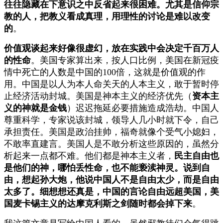
往往隐藏在下意识之中反省起来很困难。尤其是信仰宗
教的人，把教义看成真理，用理性的讨论是难以改变
的
。
价值观谈起来好像很虚幻，放在实践中会决定千百万人
的性命
。美国专家算出来，按人口比例，美国在新冠疫
情中死亡的人数是中国的100倍，这就是价值观的作
用。中国是以人为本人命关天的人本主义，敢于暂时停
止经济活动封城。美国是神本主义的经济优先（
资本主
义的神就是金钱
）迟迟拖延必要措施造成浩劫。中国人
尊重科学，专家说该封城，领导人几小时就下令，自己
承担责任。美国是政治挂帅，福奇就像个受气小媳妇，
不敢率直建言。美国人是不敢分析这些原因的，虽然分
析起来一点都不难。他们都是神本主义者，
民主自由也
是他们的神，哪怕丢性命，也不能亵渎神灵。说到自
由，想起孙大炮，他说中国人不是自由太少，而是自由
太多了。细想想还真是，中国的言论自由远超美国，美
国麦卡锡主义的达摩克利斯之剑随时都会掉下来
。