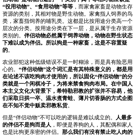
“役用动物”、“食用动物”等等
，而家禽家畜是动物生存
资源的类别，其相对物是野生动物。家禽指人饲养的鸟
类，家畜指饲养的哺乳类。这都是比按用途分类高一个
层次的分类。按用途分类在下一层，是从属于生存资源
类别的。
伴侣动物必然属于饲养动物，动物在野生状态
下难以成为伴侣。所以狗是一种家畜，这是不容置疑
的
。
农业部犯这种低级错误不是一时糊涂，而是具有险恶用
心的。
“伴侣动物”这个词汇是有其特殊意义的，都是用
在论述不该吃狗肉才使用的，所以固化“伴侣动物”的分
类就是一个闲棋冷子，为将来禁食狗肉布局。在中国人
本主义文化大背景下，希特勒邪教的扩张并不容易，他
们采取日拱一卒、温水煮青蛙、薄片切香肠的方式企图
在不知不觉中贩卖邪教私货
。
但是“伴侣动物”不可以吃的逻辑是难以成立的。
人最多
的伴侣不是狗而是人
，即便是养狗的人，其配偶和家人
也是比狗更亲密的伴侣。
那么我们有没有禁止吃人肉的