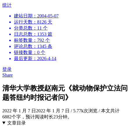
跳
统计
到
建站日期：2004-05-07
内
运行天数：8126 天
容
分类总数：11 个
日志总数：1353 篇
标签数量：792 个
评论总数：1345 条
链接数量：0 个
最后更新：2026-4-14
登录
Share
清华大学教授赵南元《就动物保护立法问
题答纽约时报记者问》
2022 年 1 月 7 日
2022 年 1 月 7 日
/
5.77k次浏览
/
本文共计
6882个字，预计阅读时长23分钟。
文章目录