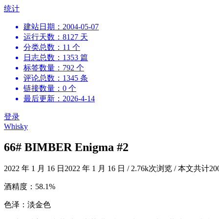
跳
统计
到
建站日期：2004-05-07
内
运行天数：8127 天
容
分类总数：11 个
日志总数：1353 篇
标签数量：792 个
评论总数：1345 条
链接数量：0 个
最后更新：2026-4-14
登录
Whisky
66# BIMBER Enigma #2
2022 年 1 月 16 日
2022 年 1 月 16 日
/
2.76k次浏览
/
本文共计20
酒精度：58.1%
色泽：淡金色