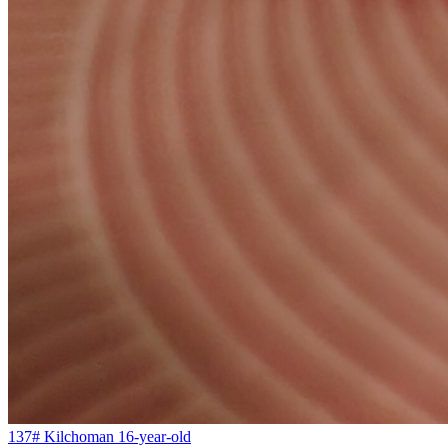
137# Kilchoman 16-year-old