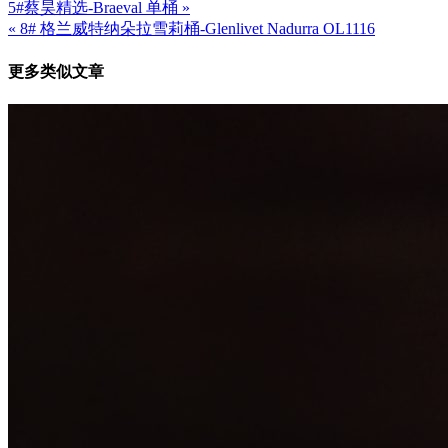
5#蔡昊精选-Braeval 单桶 »
文
« 8# 格兰威特纳朵拉雪莉桶-Glenlivet Nadurra OL1116
章
更多类似文章
导
航