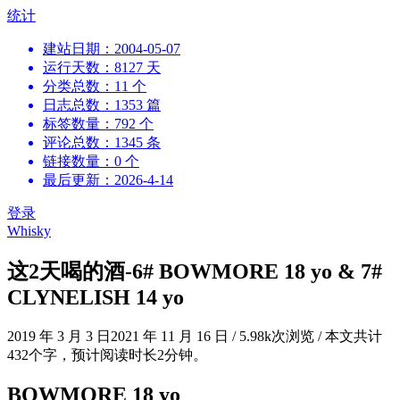
跳
统计
到
建站日期：2004-05-07
内
运行天数：8127 天
容
分类总数：11 个
日志总数：1353 篇
标签数量：792 个
评论总数：1345 条
链接数量：0 个
最后更新：2026-4-14
登录
Whisky
这2天喝的酒-6# BOWMORE 18 yo & 7#
CLYNELISH 14 yo
2019 年 3 月 3 日
2021 年 11 月 16 日
/
5.98k次浏览
/
本文共计
432个字，预计阅读时长2分钟。
BOWMORE 18 yo