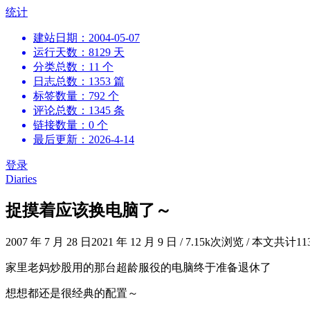
跳
统计
到
建站日期：2004-05-07
内
运行天数：8129 天
容
分类总数：11 个
日志总数：1353 篇
标签数量：792 个
评论总数：1345 条
链接数量：0 个
最后更新：2026-4-14
登录
Diaries
捉摸着应该换电脑了～
2007 年 7 月 28 日
2021 年 12 月 9 日
/
7.15k次浏览
/
本文共计11
家里老妈炒股用的那台超龄服役的电脑终于准备退休了
想想都还是很经典的配置～