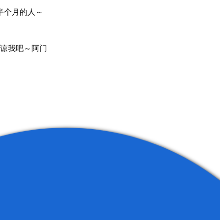
半个月的人～
～原谅我吧～阿门