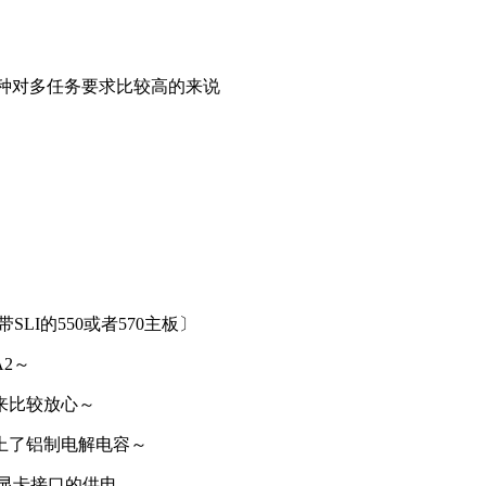
我这种对多任务要求比较高的来说
LI的550或者570主板〕
A2～
来比较放心～
上了铝制电解电容～
显卡接口的供电