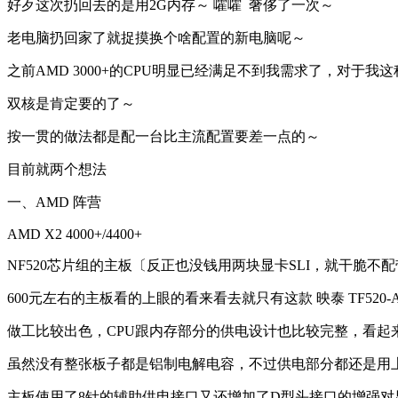
好歹这次扔回去的是用2G内存～ 嚯嚯 奢侈了一次～
老电脑扔回家了就捉摸换个啥配置的新电脑呢～
之前AMD 3000+的CPU明显已经满足不到我需求了，对于
双核是肯定要的了～
按一贯的做法都是配一台比主流配置要差一点的～
目前就两个想法
一、AMD 阵营
AMD X2 4000+/4400+
NF520芯片组的主板〔反正也没钱用两块显卡SLI，就干脆不配带S
600元左右的主板看的上眼的看来看去就只有这款 映泰 TF520-
做工比较出色，CPU跟内存部分的供电设计也比较完整，看起
虽然没有整张板子都是铝制电解电容，不过供电部分都还是用
主板使用了8针的辅助供电接口又还增加了D型头接口的增强对