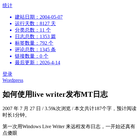
跳
统计
到
建站日期：2004-05-07
内
运行天数：8127 天
容
分类总数：11 个
日志总数：1353 篇
标签数量：792 个
评论总数：1345 条
链接数量：0 个
最后更新：2026-4-14
登录
Wordpress
如何使用live writer发布MT日志
2007 年 7 月 27 日
/
3.59k次浏览
/
本文共计187个字，预计阅读
时长1分钟。
第一次用Windows Live Writer 来远程发布日志，一开始还真有
点傻眼