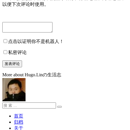
以便下次评论时使用。
点击以证明你不是机器人！
私密评论
More about Hugo.Linの生活志
搜
搜
索：
索
首页
归档
关于