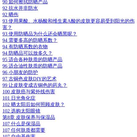
90 如何擦拭防晒产品
92 抗水并非防水
92 晒伤
93 使用果酸、水杨酸和维生素A酸的皮肤更容易受到阳光的伤
害？
93 使用防晒品为什么还会晒黑呢？
94 需要多高的防晒系数？
94 有防晒系数的衣物
94 防晒品可以放多久？
95 适合各种肤质的防晒产品
96 适合油性肤质的防晒产品
96 小朋友的防护
97 古铜色皮肤DIY的艺术
99 让皮肤变成古铜色的药丸？
100 皮肤癌与紫外线伤害
101 日光角化症
102 晒太阳后如何照顾皮肤？
102 选购太阳眼镜
第8章 皮肤保养与保湿品
107 什么是保湿品
107 任何肤质都需要
107 自由基伤害