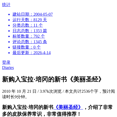
跳
统计
到
建站日期：2004-05-07
内
运行天数：8129 天
容
分类总数：11 个
日志总数：1353 篇
标签数量：792 个
评论总数：1345 条
链接数量：0 个
最后更新：2026-4-14
登录
Diaries
新购入宝拉·培冈的新书《美丽圣经》
2010 年 10 月 21 日
/
3.97k次浏览
/
本文共计2536个字，预计阅
读时长9分钟。
新购入宝拉·培冈的新书
《美丽圣经》
，介绍了非常
多的皮肤保养常识，非常值得推荐！