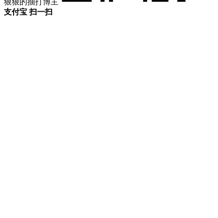
狠狠的抽打博主
支付宝 扫一扫