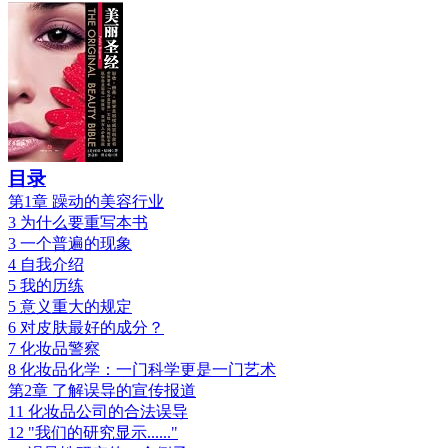
目录
第1章 躁动的美容行业
3 为什么要重写本书
3 一个普遍的现象
4 自我介绍
5 我的历练
5 意义重大的规定
6 对皮肤最好的成分？
7 化妆品警察
8 化妆品化学：一门科学更是一门艺术
第2章 了解误导的宣传报道
11 化妆品公司的合法误导
12 "我们的研究显示......"