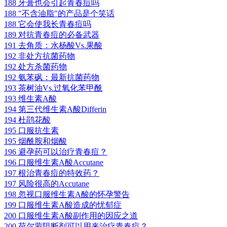
188 牙膏也会引起青春痘吗
188 "不含油脂"的产品是个笑话
188 它会使我长青春痘吗
189 对抗青春痘的必备武器
191 去角质：水杨酸Vs.果酸
192 非处方抗菌药物
192 处方杀菌药物
192 氨苯砜：最新抗菌药物
193 茶树油Vs.过氧化苯甲酰
193 维生素A酸
194 第三代维生素A酸Differin
194 杜鹃花酸
195 口服抗生素
195 烟酰胺和烟酸
196 避孕药可以治疗青春痘？
196 口服维生素A酸Accutane
197 根治青春痘的特效药？
197 风险很高的Accutane
198 忽视口服维生素A酸的怀孕警告
199 口服维生素A酸造成的忧郁症
200 口服维生素A酸副作用的因应之道
200 荷尔蒙阻断剂可以用来治疗青春痘？