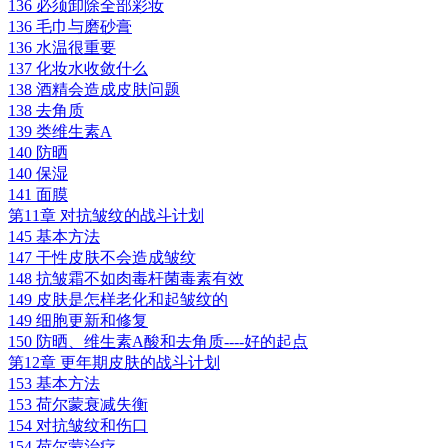
136 必须卸除全部彩妆
136 毛巾与磨砂膏
136 水温很重要
137 化妆水收敛什么
138 酒精会造成皮肤问题
138 去角质
139 类维生素A
140 防晒
140 保湿
141 面膜
第11章 对抗皱纹的战斗计划
145 基本方法
147 干性皮肤不会造成皱纹
148 抗皱霜不如肉毒杆菌毒素有效
149 皮肤是怎样老化和起皱纹的
149 细胞更新和修复
150 防晒、维生素A酸和去角质----好的起点
第12章 更年期皮肤的战斗计划
153 基本方法
153 荷尔蒙衰减失衡
154 对抗皱纹和伤口
154 荷尔蒙治疗