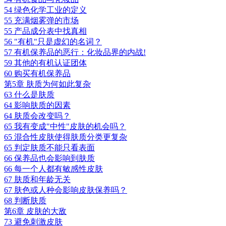
54 绿色化学工业的定义
55 充满烟雾弹的市场
55 产品成分表中找真相
56 "有机"只是虚幻的名词？
57 有机保养品的恶行：化妆品界的内战!
59 其他的有机认证团体
60 购买有机保养品
第5章 肤质为何如此复杂
63 什么是肤质
64 影响肤质的因素
64 肤质会改变吗？
65 我有变成"中性"皮肤的机会吗？
65 混合性皮肤使得肤质分类更复杂
65 判定肤质不能只看表面
66 保养品也会影响到肤质
66 每一个人都有敏感性皮肤
67 肤质和年龄无关
67 肤色或人种会影响皮肤保养吗？
68 判断肤质
第6章 皮肤的大敌
73 避免刺激皮肤