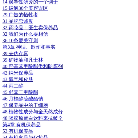
14 误导性研究的一个例子
15 破解30个美容误区
29 广告的牺牲者
31 品牌忠诚度
32 药妆品：医生卖保养品
32 我们为什么要相信
36 10条爱美守则
第3章 神话、欺诈和事实
39 去伪存真
39 矿物油和凡士林
40 羟基苯甲酸酯类和防腐剂
42 纳米保养品
43 氧气和皮肤
44 丙二醇
45 邻苯二甲酸酯
46 月桂醇硫酸酯钠
47 保养品中的干细胞
48 植物性成分与全天然成分
48 喝胶原蛋白饮料来抗皱？
第4章 有机保养品
53 有机保养品
54 有机食品与化妆品