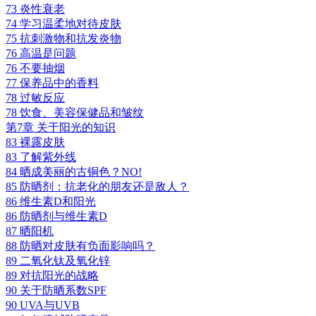
73 炎性衰老
74 学习温柔地对待皮肤
75 抗刺激物和抗发炎物
76 高温是问题
76 不要抽烟
77 保养品中的香料
78 过敏反应
78 饮食、美容保健品和皱纹
第7章 关于阳光的知识
83 裸露皮肤
83 了解紫外线
84 晒成美丽的古铜色？NO!
85 防晒剂：抗老化的朋友还是敌人？
86 维生素D和阳光
86 防晒剂与维生素D
87 晒阳机
88 防晒对皮肤有负面影响吗？
89 二氧化钛及氧化锌
89 对抗阳光的战略
90 关于防晒系数SPF
90 UVA与UVB