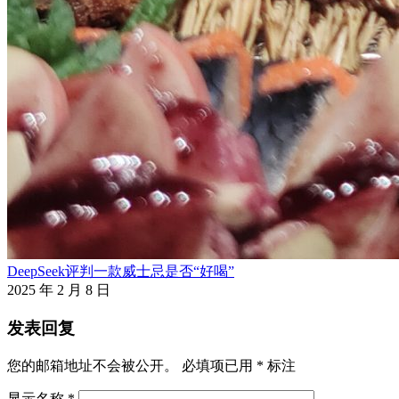
DeepSeek评判一款威士忌是否“好喝”
2025 年 2 月 8 日
发表回复
您的邮箱地址不会被公开。
必填项已用
*
标注
显示名称
*