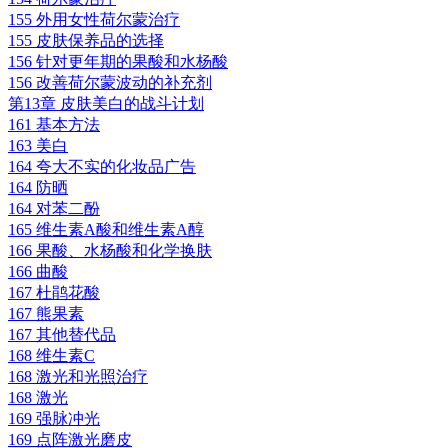
155 外用女性荷尔蒙治疗
155 皮肤保养品的选择
156 针对更年期的果酸和水杨酸
156 改善荷尔蒙波动的补充剂
第13章 皮肤美白的战斗计划
161 基本方法
163 美白
164 夸大不实的化妆品广告
164 防晒
164 对苯二酚
165 维生素A酸和维生素A醇
166 果酸、水杨酸和化学换肤
166 曲酸
167 杜鹃花酸
167 熊果素
167 其他替代品
168 维生素C
168 激光和光照治疗
168 激光
169 强脉冲光
169 点阵激光磨皮