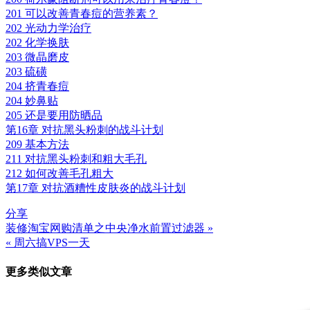
201 可以改善青春痘的营养素？
202 光动力学治疗
202 化学换肤
203 微晶磨皮
203 硫磺
204 挤青春痘
204 妙鼻贴
205 还是要用防晒品
第16章 对抗黑头粉刺的战斗计划
209 基本方法
211 对抗黑头粉刺和粗大毛孔
212 如何改善毛孔粗大
第17章 对抗酒糟性皮肤炎的战斗计划
分享
装修淘宝网购清单之中央净水前置过滤器 »
文
« 周六搞VPS一天
章
更多类似文章
导
航