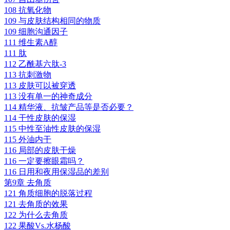
108 抗氧化物
109 与皮肤结构相同的物质
109 细胞沟通因子
111 维生素A醇
111 肽
112 乙酰基六肽-3
113 抗刺激物
113 皮肤可以被穿透
113 没有单一的神奇成分
114 精华液、抗皱产品等是否必要？
114 干性皮肤的保湿
115 中性至油性皮肤的保湿
115 外油内干
116 局部的皮肤干燥
116 一定要擦眼霜吗？
116 日用和夜用保湿品的差别
第9章 去角质
121 角质细胞的脱落过程
121 去角质的效果
122 为什么去角质
122 果酸Vs.水杨酸