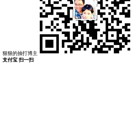
狠狠的抽打博主
支付宝 扫一扫