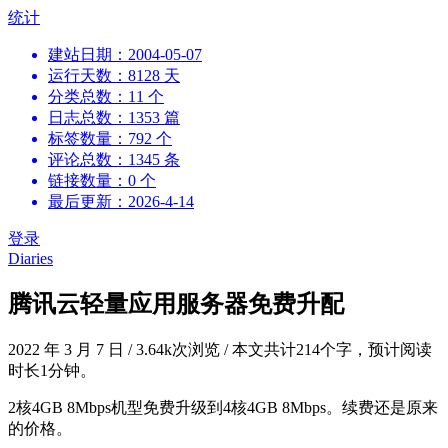
跳
统计
到
建站日期：2004-05-07
内
运行天数：8128 天
容
分类总数：11 个
日志总数：1353 篇
标签数量：792 个
评论总数：1345 条
链接数量：0 个
最后更新：2026-4-14
登录
Diaries
腾讯云轻量应用服务器免费升配
2022 年 3 月 7 日
/
3.64k次浏览
/
本文共计214个字，预计阅读
时长1分钟。
2核4GB 8Mbps机型免费升级到4核4GB 8Mbps。续费还是原来
的价格。