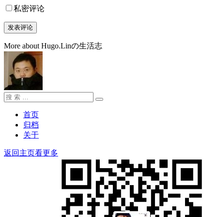
私密评论
More about Hugo.Linの生活志
搜
搜
索：
索
首页
归档
关于
返回主页看更多