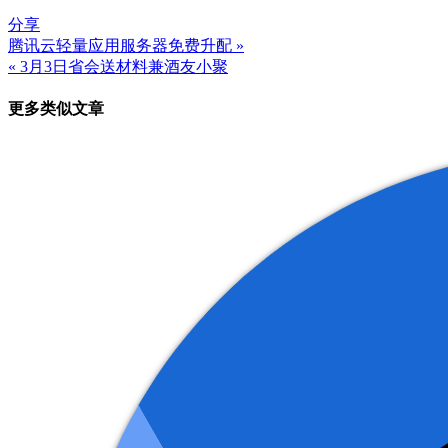
分享
腾讯云轻量应用服务器免费升配 »
文
« 3月3日省会送材料兼酒友小聚
章
更多类似文章
导
航