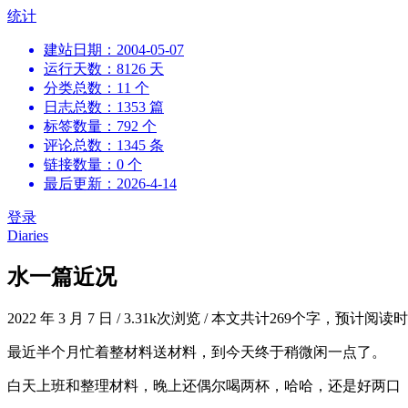
跳
统计
到
建站日期：2004-05-07
内
运行天数：8126 天
容
分类总数：11 个
日志总数：1353 篇
标签数量：792 个
评论总数：1345 条
链接数量：0 个
最后更新：2026-4-14
登录
Diaries
水一篇近况
2022 年 3 月 7 日
/
3.31k次浏览
/
本文共计269个字，预计阅读时
最近半个月忙着整材料送材料，到今天终于稍微闲一点了。
白天上班和整理材料，晚上还偶尔喝两杯，哈哈，还是好两口