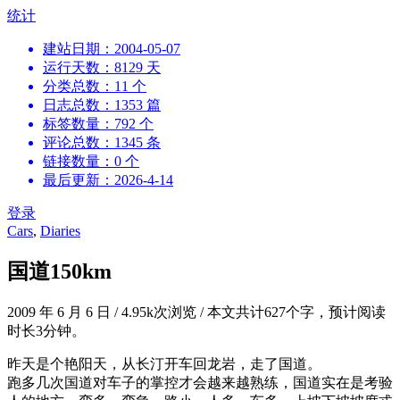
跳
统计
到
建站日期：2004-05-07
内
运行天数：8129 天
容
分类总数：11 个
日志总数：1353 篇
标签数量：792 个
评论总数：1345 条
链接数量：0 个
最后更新：2026-4-14
登录
Cars
,
Diaries
国道150km
2009 年 6 月 6 日
/
4.95k次浏览
/
本文共计627个字，预计阅读
时长3分钟。
昨天是个艳阳天，从长汀开车回龙岩，走了国道。
跑多几次国道对车子的掌控才会越来越熟练，国道实在是考验