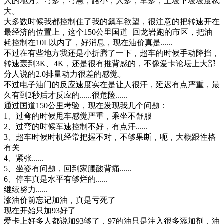
人的地方。弯多，弯急，路小，人多，车多，上坡下坡坡度忒
大。
大多数时候我都控制住了我的飙车欲望，很注意的把转速开在
最经济的位置上，这个150公里国道+回龙岩跑的市区，把油
耗控制在10L以内了，好消息，现在油价真是......
不过在有些地方我还是小折腾了一下，超车的时候手动降挡，
转速轰到3K、4K，还是很有推背感的，不像爱卡论坛上大部
分人说的2.0排量动力很差的感觉。
不过电子油门的反应速度实在是让人很汗，延迟有点严重，最
久有到2秒后才反应的......很危险......
通过国道150公里考验，现在发现我几个问题：
1、过弯的时候甩车感觉严重，乘坐不舒服
2、过弯的时候车速控制不好，有点汗......
3、超车时候时机经常把握不对，不够果断，呃，大概跟性格
有关
4、紧张......
5、坐姿有问题，回到家腰酸背痛......
6、停车真是水平有够烂的......
继续努力......
涨油价前忘记加油，真是亏死了
现在开始只加93好了
爱卡上好多人都说加93够了，97的油只是注入很多添加剂，油