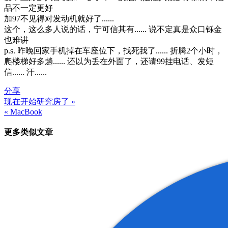
品不一定更好
加97不见得对发动机就好了......
这个，这么多人说的话，宁可信其有...... 说不定真是众口铄金
也难讲
p.s. 昨晚回家手机掉在车座位下，找死我了...... 折腾2个小时，
爬楼梯好多趟...... 还以为丢在外面了，还请99挂电话、发短
信...... 汗......
分享
现在开始研究房了 »
文
« MacBook
章
更多类似文章
导
航