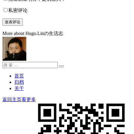
私密评论
More about Hugo.Linの生活志
搜
搜
索：
索
首页
归档
关于
返回主页看更多