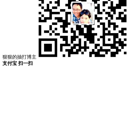
狠狠的抽打博主
支付宝 扫一扫