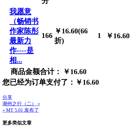
分
我愿意
（畅销书
作家陈彤
￥16.60(66
166
1
￥16.60
最新力
折)
作----是
相...
商品金额合计：
￥16.60
您已经为订单支付了：￥16.60
分享
潮州之行（二） »
文
« MT 5.01 发布了
章
更多类似文章
导
航