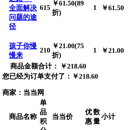
￥61.50(89
615
1
全面解决
￥61.50
折)
问题的途
径
孩子你慢
￥21.00(75
210
1
￥21.00
慢来
折)
商品金额合计：
￥218.60
您已经为订单支付了：￥218.60
商家：
当当网
单
品
优
数
商品名称
当当价
小计
积
惠
量