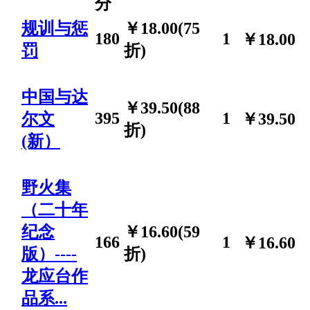
分
规训与惩
￥18.00(75
180
1
￥18.00
罚
折)
中国与达
￥39.50(88
395
1
尔文
￥39.50
折)
(新）
野火集
（二十年
纪念
￥16.60(59
166
1
￥16.60
版）----
折)
龙应台作
品系...