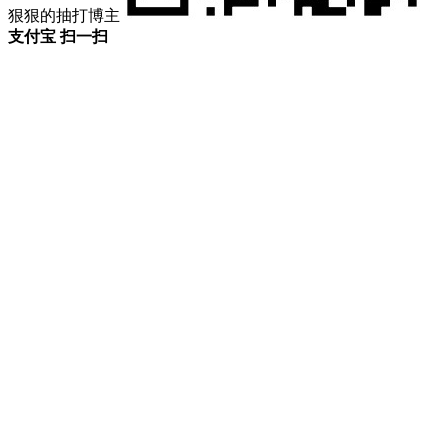
狠狠的抽打博主
支付宝 扫一扫