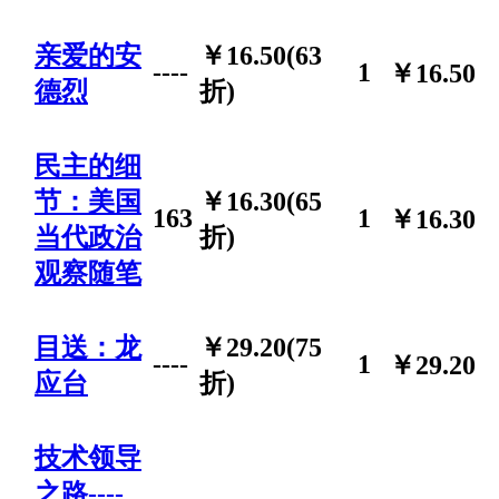
亲爱的安
￥16.50(63
----
1
￥16.50
德烈
折)
民主的细
节：美国
￥16.30(65
163
1
￥16.30
当代政治
折)
观察随笔
目送：龙
￥29.20(75
----
1
￥29.20
应台
折)
技术领导
之路----