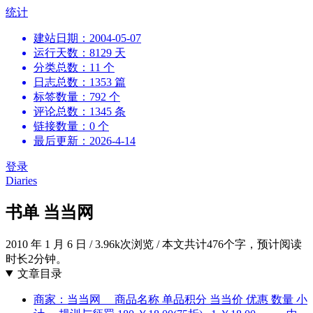
跳
统计
到
建站日期：2004-05-07
内
运行天数：8129 天
容
分类总数：11 个
日志总数：1353 篇
标签数量：792 个
评论总数：1345 条
链接数量：0 个
最后更新：2026-4-14
登录
Diaries
书单 当当网
2010 年 1 月 6 日
/
3.96k次浏览
/
本文共计476个字，预计阅读
时长2分钟。
文章目录
商家：当当网 商品名称 单品积分 当当价 优惠 数量 小