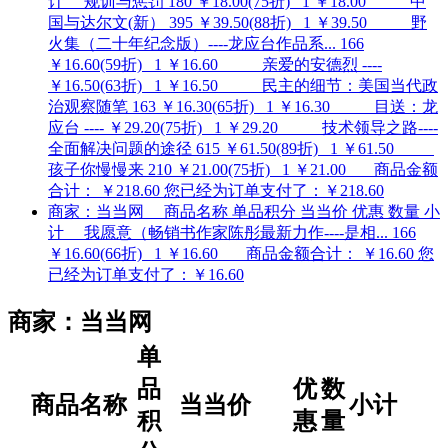
计 规训与惩罚 180 ￥18.00(75折) 1 ￥18.00 中
国与达尔文(新） 395 ￥39.50(88折) 1 ￥39.50 野
火集（二十年纪念版）----龙应台作品系... 166
￥16.60(59折) 1 ￥16.60 亲爱的安德烈 ----
￥16.50(63折) 1 ￥16.50 民主的细节：美国当代政
治观察随笔 163 ￥16.30(65折) 1 ￥16.30 目送：龙
应台 ---- ￥29.20(75折) 1 ￥29.20 技术领导之路----
全面解决问题的途径 615 ￥61.50(89折) 1 ￥61.50
孩子你慢慢来 210 ￥21.00(75折) 1 ￥21.00 商品金额
合计： ￥218.60 您已经为订单支付了：￥218.60
商家：当当网 商品名称 单品积分 当当价 优惠 数量 小
计 我愿意（畅销书作家陈彤最新力作----是相... 166
￥16.60(66折) 1 ￥16.60 商品金额合计： ￥16.60 您
已经为订单支付了：￥16.60
商家：
当当网
单
品
优
数
商品名称
当当价
小计
积
惠
量