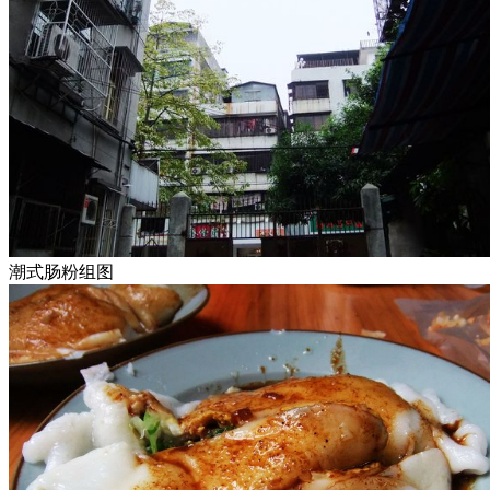
潮式肠粉组图