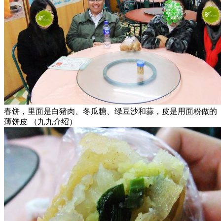
春饼，里面是白猪肉、冬瓜糖、绿豆沙和蒜，皮是用面粉做的
薄饼皮 （九九介绍）