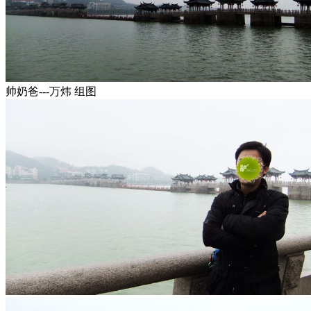
帅奶爸---万炜 组图