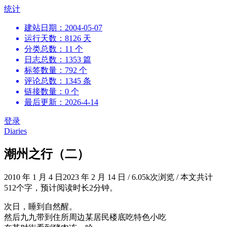
跳
统计
到
建站日期：2004-05-07
内
运行天数：8126 天
容
分类总数：11 个
日志总数：1353 篇
标签数量：792 个
评论总数：1345 条
链接数量：0 个
最后更新：2026-4-14
登录
Diaries
潮州之行（二）
2010 年 1 月 4 日
2023 年 2 月 14 日
/
6.05k次浏览
/
本文共计
512个字，预计阅读时长2分钟。
次日，睡到自然醒。
然后九九带到住所周边某居民楼底吃特色小吃