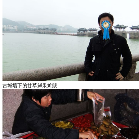
古城墙下的甘草鲜果摊贩