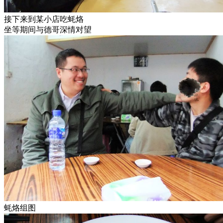
接下来到某小店吃蚝烙
坐等期间与德哥深情对望
蚝烙组图