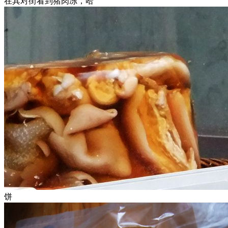
在其对街看到猪肉冻，哈
饼