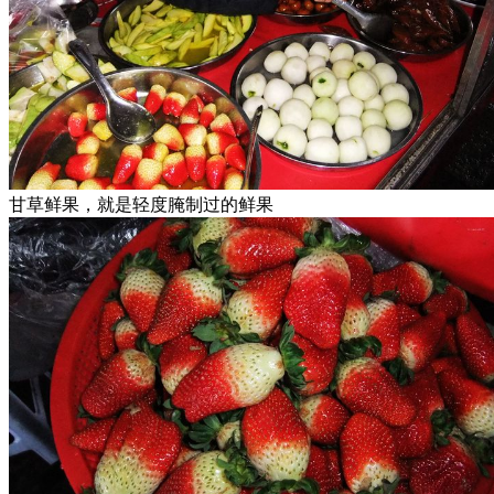
甘草鲜果，就是轻度腌制过的鲜果