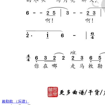
敕勒歌 （乐谱）