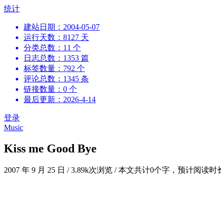
跳
统计
到
建站日期：2004-05-07
内
运行天数：8127 天
容
分类总数：11 个
日志总数：1353 篇
标签数量：792 个
评论总数：1345 条
链接数量：0 个
最后更新：2026-4-14
登录
Music
Kiss me Good Bye
2007 年 9 月 25 日
/
3.89k次浏览
/
本文共计0个字，预计阅读时