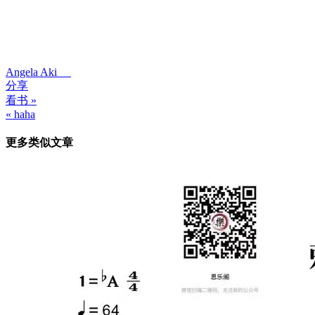
Angela Aki
分享
看书 »
文
« haha
章
更多类似文章
导
航