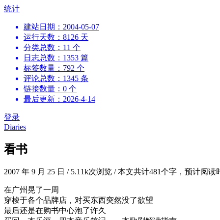
跳
统计
到
建站日期：2004-05-07
内
运行天数：8126 天
容
分类总数：11 个
日志总数：1353 篇
标签数量：792 个
评论总数：1345 条
链接数量：0 个
最后更新：2026-4-14
登录
Diaries
看书
2007 年 9 月 25 日
/
5.11k次浏览
/
本文共计481个字，预计阅读
在广州晃了一周
穿梭于各个品牌店，对买东西突然没了欲望
最后还是在购书中心泡了许久