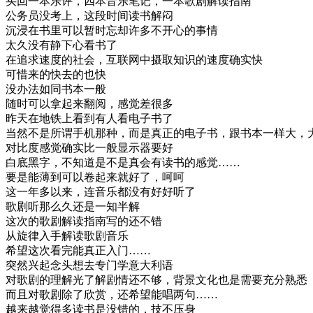
买回一本乐评，四本音乐笔记，一本歌剧解读指南
公务员没考上，这段时间读书解闷
沉浸在书里可以暂时忘却许多不开心的事情
太久没有静下心看书了
在追求速度的社会，互联网中摄取知识的速度确实快
可惜来的快去的也快
没办法如同书本一般
随时可以拿起来翻阅，感觉差很多
昨天在地铁上看到有人看电子书了
当然不是所谓手机那种，而是真正的电子书，跟书本一样大，大32
对比度感觉确实比一般显示器要好
白底黑字，不知道是不是真会有读书的感觉……
要是能薄到可以卷起来就好了，呵呵
这一年多以来，连音乐都没有好好听了
歌剧听那么久还是一知半解
这次的歌剧解读指南写的还不错
从旋律入手解读歌剧音乐
希望这次看完能真正入门……
突然兴起念头想去专门学意大利语
对歌剧的理解光了解剧情还不够，背景文化也是需要充分熟悉
而且对歌剧除了欣赏，还希望能唱两句……
越来越觉得多读书是没错的，技不压身