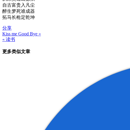
自古富贵入凡尘
醉生梦死谁成器
拓马长枪定乾坤
分享
Kiss me Good Bye »
文
« 读书
章
更多类似文章
导
航