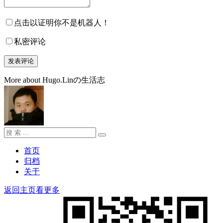
点击以证明你不是机器人！
私密评论
More about Hugo.Linの生活志
搜
搜
索：
索
首页
归档
关于
返回主页看更多