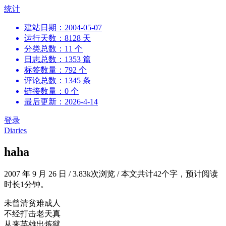
跳
统计
到
建站日期：2004-05-07
内
运行天数：8128 天
容
分类总数：11 个
日志总数：1353 篇
标签数量：792 个
评论总数：1345 条
链接数量：0 个
最后更新：2026-4-14
登录
Diaries
haha
2007 年 9 月 26 日
/
3.83k次浏览
/
本文共计42个字，预计阅读
时长1分钟。
未曾清贫难成人
不经打击老天真
从来英雄出炼狱