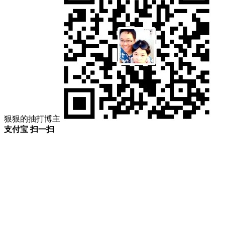
狠狠的抽打博主
支付宝 扫一扫