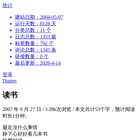
跳
统计
到
建站日期：2004-05-07
内
运行天数：8128 天
容
分类总数：11 个
日志总数：1353 篇
标签数量：792 个
评论总数：1345 条
链接数量：0 个
最后更新：2026-4-14
登录
Diaries
读书
2007 年 9 月 27 日
/
3.28k次浏览
/
本文共计53个字，预计阅读
时长1分钟。
最近没什么事情
静下心好好看几本书