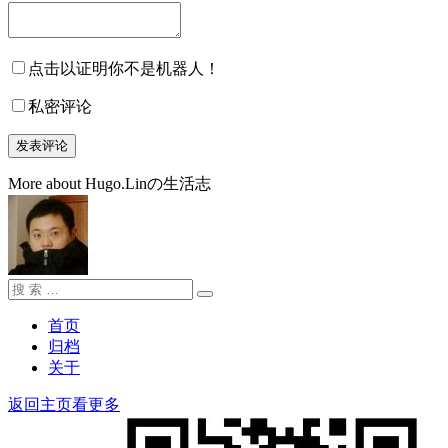
点击以证明你不是机器人！
私密评论
More about Hugo.Linの生活志
搜
搜
索：
索
首页
归档
关于
返回主页看更多