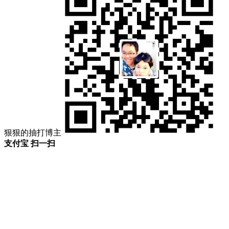
狠狠的抽打博主
支付宝 扫一扫