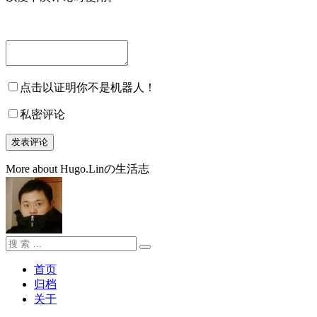
点击以证明你不是机器人！
私密评论
More about Hugo.Linの生活志
搜
搜
索：
索
首页
归档
关于