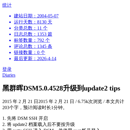
跳
统计
到
建站日期：2004-05-07
内
运行天数：8130 天
容
分类总数：11 个
日志总数：1353 篇
标签数量：792 个
评论总数：1345 条
链接数量：0 个
最后更新：2026-4-14
登录
Diaries
黑群晖DSM5.0.4528升级到update2 tips
2015 年 2 月 21 日
2015 年 2 月 21 日
/
6.75k次浏览
/
本文共计
203个字，预计阅读时长1分钟。
1. 先将 DSM SSH 开启
2. 将 update2 档案载入后不要按升级