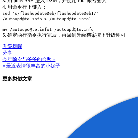
3. 用 putty SSH 进入 DSM，并使用 root 帐号登入
4. 用命令行下键入：
sed 's/flashupdateDeb/flashupdateDeb1/'
/autoupd@te.info > /autoupd@te.info1
mv /autoupd@te.info1 /autoupd@te.info
5. 确定两行指令执行完后，再回到升级档案按下升级即可
升级
群晖
分享
今年除夕与爷爷的合照 »
文
« 最近表情很丰富的小妮子
章
更多类似文章
导
航