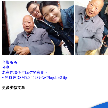
合影
爷爷
分享
老家连城今年除夕的家宴 »
文
« 黑群晖DSM5.0.4528升级到update2 tips
章
更多类似文章
导
航