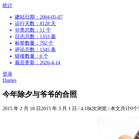
跳
统计
到
建站日期：2004-05-07
内
运行天数：8128 天
容
分类总数：11 个
日志总数：1353 篇
标签数量：792 个
评论总数：1345 条
链接数量：0 个
最后更新：2026-4-14
登录
Diaries
今年除夕与爷爷的合照
2015 年 2 月 18 日
2015 年 3 月 1 日
/
4.18k次浏览
/
本文共计0个