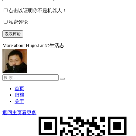
点击以证明你不是机器人！
私密评论
More about Hugo.Linの生活志
搜
搜
索：
索
首页
归档
关于
返回主页看更多