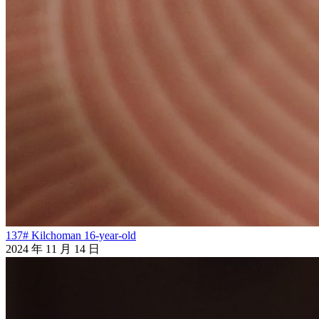
137# Kilchoman 16-year-old
2024 年 11 月 14 日