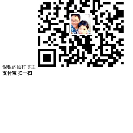
狠狠的抽打博主
支付宝 扫一扫