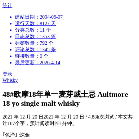
跳
统计
到
建站日期：2004-05-07
内
运行天数：8127 天
容
分类总数：11 个
日志总数：1353 篇
标签数量：792 个
评论总数：1345 条
链接数量：0 个
最后更新：2026-4-14
登录
Whisky
48#欧摩18年单一麦芽威士忌 Aultmore
18 yo single malt whisky
2021 年 12 月 20 日
2021 年 12 月 20 日
/
4.88k次浏览
/
本文共
计167个字，预计阅读时长1分钟。
｢色泽｣ :深金