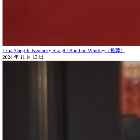
135# Stagg Jr. Kentucky Straight Bourbon Whiskey（推荐）
2024 年 11 月 13 日