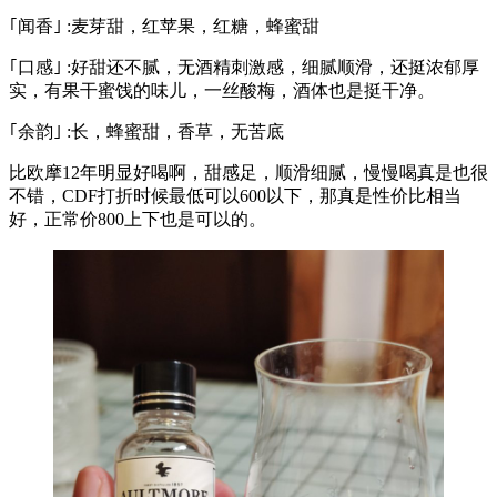
｢闻香｣ :麦芽甜，红苹果，红糖，蜂蜜甜
｢口感｣ :好甜还不腻，无酒精刺激感，细腻顺滑，还挺浓郁厚
实，有果干蜜饯的味儿，一丝酸梅，酒体也是挺干净。
｢余韵｣ :长，蜂蜜甜，香草，无苦底
比欧摩12年明显好喝啊，甜感足，顺滑细腻，慢慢喝真是也很
不错，CDF打折时候最低可以600以下，那真是性价比相当
好，正常价800上下也是可以的。