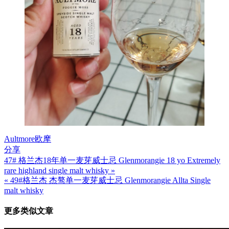
Aultmore
欧摩
分享
47# 格兰杰18年单一麦芽威士忌 Glenmorangie 18 yo Extremely
文
rare highland single malt whisky »
章
« 49#格兰杰 杰骜单一麦芽威士忌 Glenmorangie Allta Single
malt whisky
导
航
更多类似文章