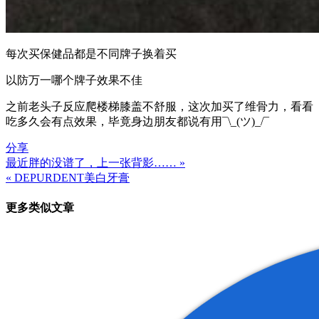
每次买保健品都是不同牌子换着买
以防万一哪个牌子效果不佳
之前老头子反应爬楼梯膝盖不舒服，这次加买了维骨力，看看
吃多久会有点效果，毕竟身边朋友都说有用¯\_(ツ)_/¯
分享
最近胖的没谱了，上一张背影…… »
文
« DEPURDENT美白牙膏
章
更多类似文章
导
航