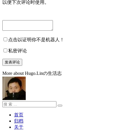
以便下次评论时使用。
点击以证明你不是机器人！
私密评论
More about Hugo.Linの生活志
搜
搜
索：
索
首页
归档
关于