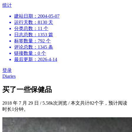
跳
统计
到
建站日期：2004-05-07
内
运行天数：8130 天
容
分类总数：11 个
日志总数：1353 篇
标签数量：792 个
评论总数：1345 条
链接数量：0 个
最后更新：2026-4-14
登录
Diaries
买了一些保健品
2018 年 7 月 29 日
/
5.58k次浏览
/
本文共计82个字，预计阅读
时长1分钟。