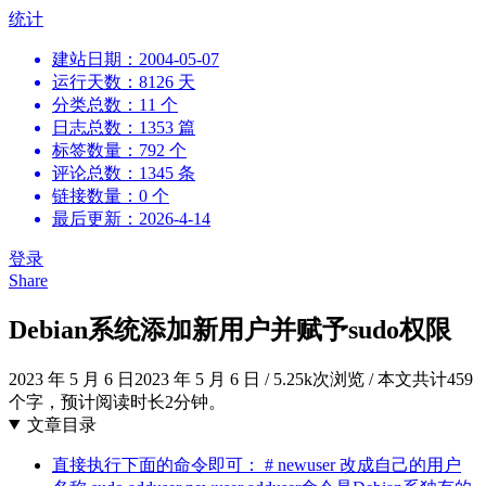
跳
统计
到
建站日期：2004-05-07
内
运行天数：8126 天
容
分类总数：11 个
日志总数：1353 篇
标签数量：792 个
评论总数：1345 条
链接数量：0 个
最后更新：2026-4-14
登录
Share
Debian系统添加新用户并赋予sudo权限
2023 年 5 月 6 日
2023 年 5 月 6 日
/
5.25k次浏览
/
本文共计459
个字，预计阅读时长2分钟。
文章目录
直接执行下面的命令即可： # newuser 改成自己的用户