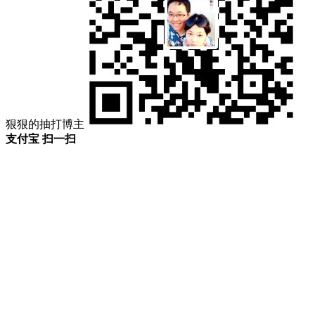
狠狠的抽打博主
支付宝 扫一扫