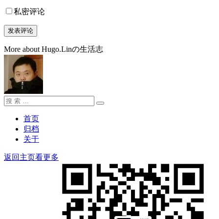
私密评论
More about Hugo.Linの生活志
搜
搜
索：
索
首页
归档
关于
返回主页看更多