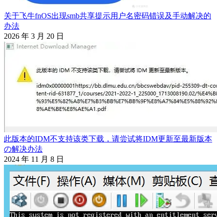
关于飞牛fnOS出现smb共享提示用户名密码错误及手动解决的
办法
2026 年 3 月 20 日
此版本的IDM不支持该类下载，请尝试将IDM更新至最新版本
の解决办法
2024 年 11 月 8 日