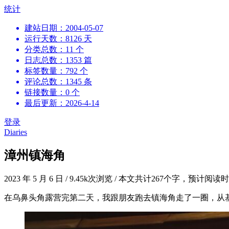
跳
统计
到
建站日期：2004-05-07
内
运行天数：8126 天
容
分类总数：11 个
日志总数：1353 篇
标签数量：792 个
评论总数：1345 条
链接数量：0 个
最后更新：2026-4-14
登录
Diaries
漳州镇海角
2023 年 5 月 6 日
/
9.45k次浏览
/
本文共计267个字，预计阅读时
在乌鼻头角露营完第二天，我跟朋友跑去镇海角走了一圈，从