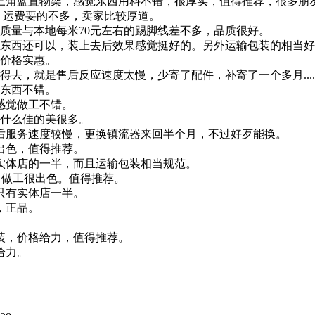
三角蓝置物架，感觉东西用料不错，很厚实，值得推荐，很多朋
，运费要的不多，卖家比较厚道。
，质量与本地每米70元左右的踢脚线差不多，品质很好。
东西还可以，装上去后效果感觉挺好的。另外运输包装的相当好
价格实惠。
去，就是售后反应速度太慢，少寄了配件，补寄了一个多月.....
东西不错。
感觉做工不错。
越什么佳的美很多。
后服务速度较慢，更换镇流器来回半个月，不过好歹能换。
出色，值得推荐。
实体店的一半，而且运输包装相当规范。
，做工很出色。值得推荐。
只有实体店一半。
，正品。
装，价格给力，值得推荐。
给力。