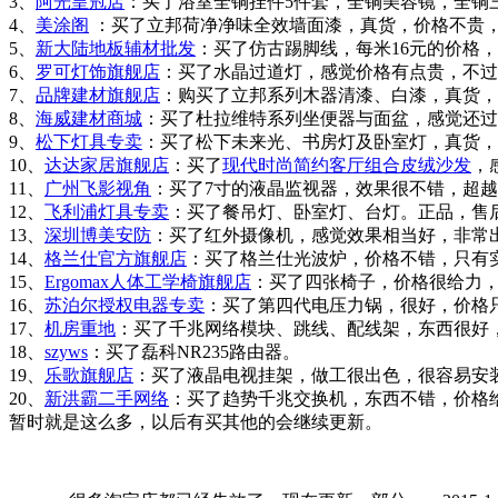
3、
阿光皇冠店
：买了浴室全铜挂件5件套，全铜美容镜，全铜
4、
美涂阁
：买了立邦荷净净味全效墙面漆，真货，价格不贵
5、
新大陆地板辅材批发
：买了仿古踢脚线，每米16元的价格
6、
罗可灯饰旗舰店
：买了水晶过道灯，感觉价格有点贵，不过
7、
品牌建材旗舰店
：购买了立邦系列木器清漆、白漆，真货，
8、
海威建材商城
：买了杜拉维特系列坐便器与面盆，感觉还过得
9、
松下灯具专卖
：买了松下未来光、书房灯及卧室灯，真货，
10、
达达家居旗舰店
：买了
现代时尚简约客厅组合皮绒沙发
，
11、
广州飞影视角
：买了7寸的液晶监视器，效果很不错，超
12、
飞利浦灯具专卖
：买了餐吊灯、卧室灯、台灯。正品，售
13、
深圳博美安防
：买了红外摄像机，感觉效果相当好，非常
14、
格兰仕官方旗舰店
：买了格兰仕光波炉，价格不错，只有
15、
Ergomax人体工学椅旗舰店
：买了四张椅子，价格很给力
16、
苏泊尔授权电器专卖
：买了第四代电压力锅，很好，价格
17、
机房重地
：买了千兆网络模块、跳线、配线架，东西很好
18、
szyws
：买了磊科NR235路由器。
19、
乐歌旗舰店
：买了液晶电视挂架，做工很出色，很容易安
20、
新洪霸二手网络
：买了趋势千兆交换机，东西不错，价格
暂时就是这么多，以后有买其他的会继续更新。