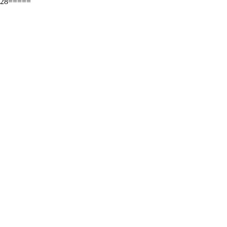
=====