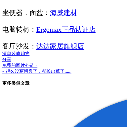
坐便器，面盆：
海威建材
电脑转椅：
Ergomax正品认证店
客厅沙发：
达达家居旗舰店
清单
装修
购物
分享
免费的图片外链 »
文
« 很久没写博客了，都长出草了......
章
更多类似文章
导
航