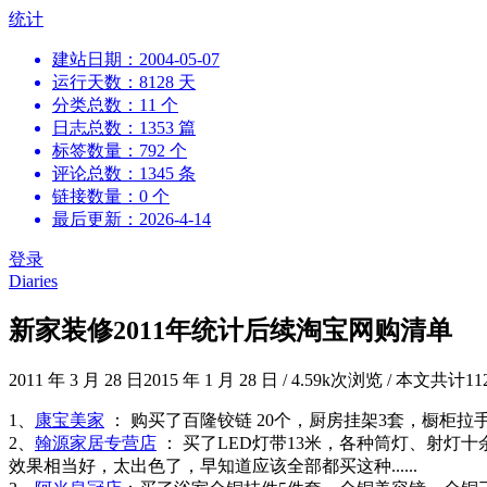
跳
统计
到
建站日期：2004-05-07
内
运行天数：8128 天
容
分类总数：11 个
日志总数：1353 篇
标签数量：792 个
评论总数：1345 条
链接数量：0 个
最后更新：2026-4-14
登录
Diaries
新家装修2011年统计后续淘宝网购清单
2011 年 3 月 28 日
2015 年 1 月 28 日
/
4.59k次浏览
/
本文共计11
1、
康宝美家
： 购买了百隆铰链 20个，厨房挂架3套，橱柜
2、
翰源家居专营店
： 买了LED灯带13米，各种筒灯、射灯
效果相当好，太出色了，早知道应该全部都买这种......