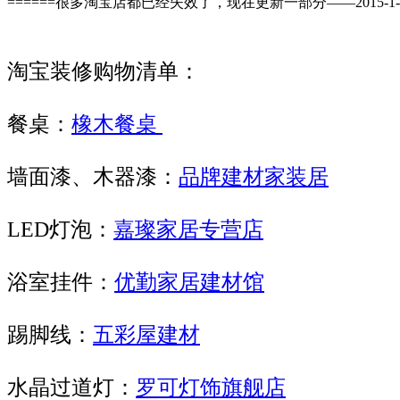
======很多淘宝店都已经失效了，现在更新一部分——2015-1-28
淘宝装修购物清单：
餐桌：
橡木餐桌
墙面漆、木器漆：
品牌建材家装居
LED灯泡：
嘉璨家居专营店
浴室挂件：
优勤家居建材馆
踢脚线：
五彩屋建材
水晶过道灯：
罗可灯饰旗舰店