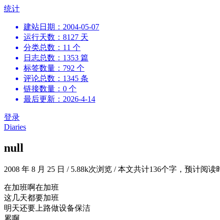
跳
统计
到
建站日期：2004-05-07
内
运行天数：8127 天
容
分类总数：11 个
日志总数：1353 篇
标签数量：792 个
评论总数：1345 条
链接数量：0 个
最后更新：2026-4-14
登录
Diaries
null
2008 年 8 月 25 日
/
5.88k次浏览
/
本文共计136个字，预计阅读
在加班啊在加班
这几天都要加班
明天还要上路做设备保洁
累啊