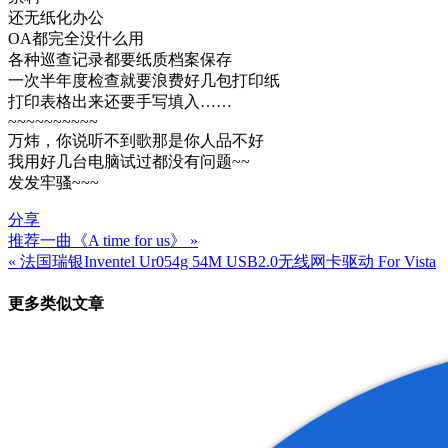
还无纸化办公
OA都完全没什么用
各种巡查记录都要纸质档案保存
一次半年度检查就要浪费好几包打印纸
打印表格出来还要手写填入……
~~~~~~~~~~
万炜，你说听不到歌那是你人品不好
我用好几台电脑试过都没有问题~~
发发牢骚~~~
分享
推荐一曲《A time for us》 »
文
« 法国瑞银Inventel Ur054g 54M USB2.0无线网卡驱动 For Vista
章
更多类似文章
导
航