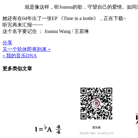
就是像这样，听Joanna的歌，守望自己的爱情。如
她还有在04年出了一张EP 《Time in a bottle》，正在下载~
听完再来汇报~~~~
这个名字要记住 ： Joanna Wang / 王若琳
分享
又一个轮休即将到来 »
文
« 我的音乐DNA
章
更多类似文章
导
航