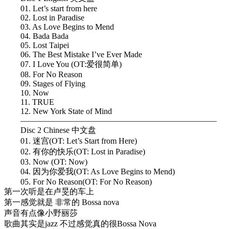
01. Let’s start from here
02. Lost in Paradise
03. As Love Begins to Mend
04. Bada Bada
05. Lost Taipei
06. The Best Mistake I’ve Ever Made
07. I Love You (OT:爱很简单)
08. For No Reason
09. Stages of Flying
10. Now
11. TRUE
12. New York State of Mind
————————————————————————
Disc 2 Chinese 中文盘
01. 迷宫(OT: Let’s Start from Here)
02. 有你的快乐(OT: Lost in Paradise)
03. Now (OT: Now)
04. 因为你爱我(OT: As Love Begins to Mend)
05. For No Reason(OT: For No Reason)
第一次听是在卢旻的车上
第一感觉就是 非常的 Bossa nova
声音有点像小野丽莎
歌曲其实是jazz 不过感觉真的很Bossa Nova