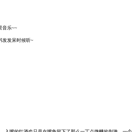
音乐~~
书发发呆时候听~
入嘴的红酒也只是在嘴角留下了那么一丁点微醺的刺激。一个烫