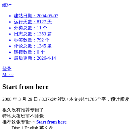
跳
统计
到
建站日期：2004-05-07
内
运行天数：8127 天
容
分类总数：11 个
日志总数：1353 篇
标签数量：792 个
评论总数：1345 条
链接数量：0 个
最后更新：2026-4-14
登录
Music
Start from here
2008 年 3 月 29 日
/
8.37k次浏览
/
本文共计1785个字，预计阅
很久没有推荐专辑了
特地大夜班前不睡觉
推荐这张专辑~~
Start from here
Disc 1 English 英文盘