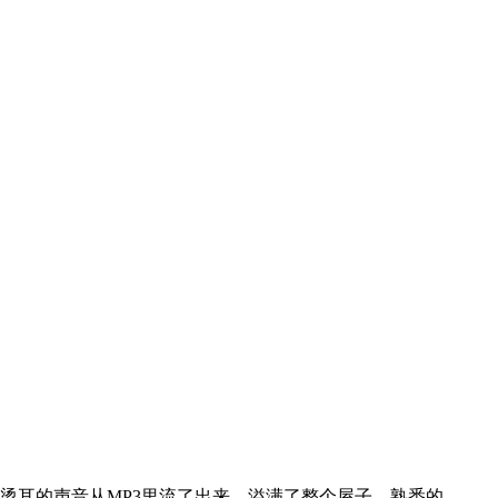
耳的声音从MP3里流了出来，溢满了整个屋子，熟悉的