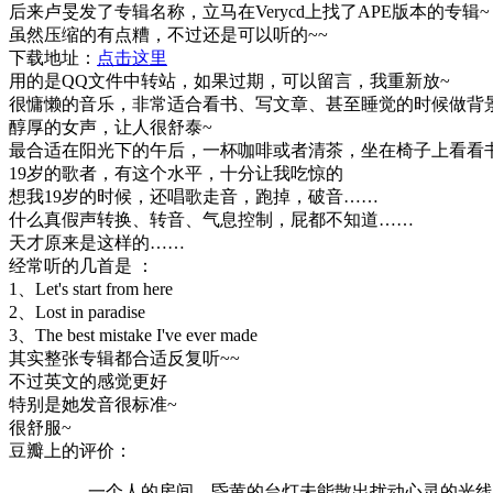
后来卢旻发了专辑名称，立马在Verycd上找了APE版本的专辑~
虽然压缩的有点糟，不过还是可以听的~~
下载地址：
点击这里
用的是QQ文件中转站，如果过期，可以留言，我重新放~
很慵懒的音乐，非常适合看书、写文章、甚至睡觉的时候做背景
醇厚的女声，让人很舒泰~
最合适在阳光下的午后，一杯咖啡或者清茶，坐在椅子上看看
19岁的歌者，有这个水平，十分让我吃惊的
想我19岁的时候，还唱歌走音，跑掉，破音……
什么真假声转换、转音、气息控制，屁都不知道……
天才原来是这样的……
经常听的几首是 ：
1、Let's start from here
2、Lost in paradise
3、The best mistake I've ever made
其实整张专辑都合适反复听~~
不过英文的感觉更好
特别是她发音很标准~
很舒服~
豆瓣上的评价：
一个人的房间，昏黄的台灯未能散出扰动心灵的光线，