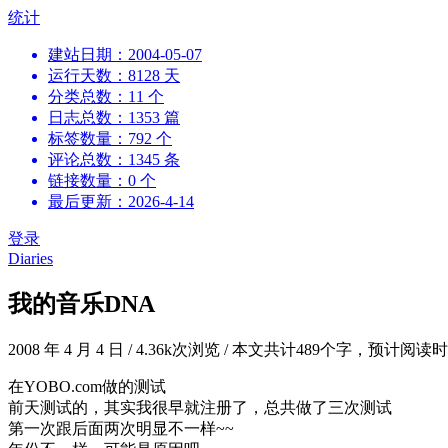
跳
统计
到
建站日期：2004-05-07
内
运行天数：8128 天
容
分类总数：11 个
日志总数：1353 篇
标签数量：792 个
评论总数：1345 条
链接数量：0 个
最后更新：2026-4-14
登录
Diaries
我的音乐DNA
2008 年 4 月 4 日
/
4.36k次浏览
/
本文共计489个字，预计阅读时
在YOBO.com做的测试
前天测试的，其实我很早就注册了，总共做了三次测试
第一次跟后面两次明显不一样~~