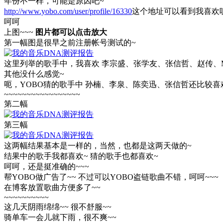
年份不一样，可能是原因吧~
http://www.yobo.com/user/profile/16330
这个地址可以看到我喜欢听
呵呵
上图~~~
图片都可以点击放大
第一幅图是很早之前注册帐号测试的~
这里列举的歌手中，我喜欢 李宗盛、张学友、张信哲、赵传、Mariah Ca
其他没什么感觉~
呃，YOBO猜的歌手中 孙楠、李泉、陈奕迅、张信哲还比较喜
~~~~~~~~~~~~~~~~~
第二幅
第三幅
这两幅结果基本是一样的，当然，也都是这两天做的~
结果中的歌手我都喜欢~ 猜的歌手也都喜欢~
呵呵，还是挺准确的~~~
帮YOBO做广告了~~ 不过可以YOBO盗链歌曲不错，呵呵~~~
在博客放置歌曲方便多了~~
~~~~~~~~~~
这几天阴雨绵绵~~ 很不舒服~~
骑单车一会儿就下雨，很不爽~~