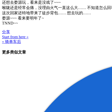
还想去婺源玩，看来是没戏了~~~
喉咙还是经常会痛，没理由火气一直这么大…… 不知道怎么回
这次回家还特地带来了徒步背包…… 想去玩的……
婺源~~~ 看来要明年了~
TNND~~
分享
Start from here »
文
« 骑单车后
章
更多类似文章
导
航