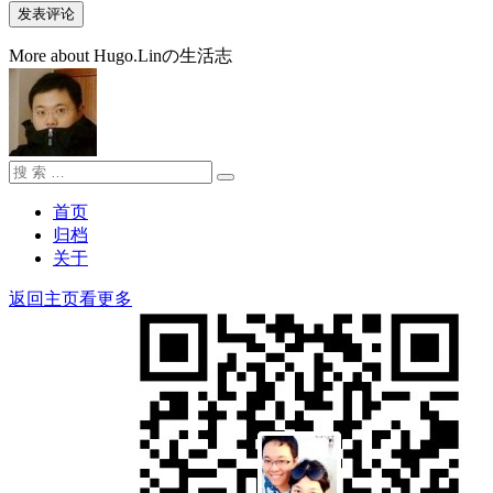
More about Hugo.Linの生活志
搜
搜
索：
索
首页
归档
关于
返回主页看更多