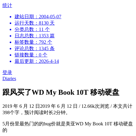
跳
统计
到
建站日期：2004-05-07
内
运行天数：8130 天
容
分类总数：11 个
日志总数：1353 篇
标签数量：792 个
评论总数：1345 条
链接数量：0 个
最后更新：2026-4-14
登录
Diaries
跟风买了WD My Book 10T 移动硬盘
2019 年 6 月 12 日
2019 年 6 月 12 日
/
12.66k次浏览
/
本文共计
398个字，预计阅读时长2分钟。
5月份里最热门的的bug价就是美亚WD My Book 10T 移动硬盘
的