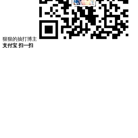
狠狠的抽打博主
支付宝 扫一扫