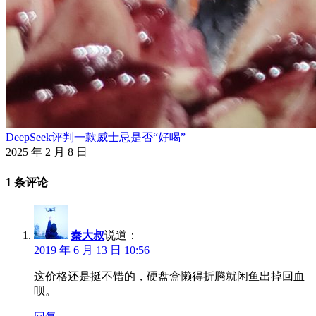
DeepSeek评判一款威士忌是否“好喝”
2025 年 2 月 8 日
1 条评论
秦大叔
说道：
2019 年 6 月 13 日 10:56
这价格还是挺不错的，硬盘盒懒得折腾就闲鱼出掉回血
呗。