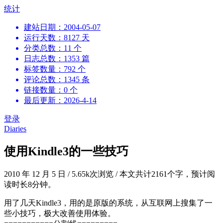
跳
统计
到
建站日期：2004-05-07
内
运行天数：8127 天
容
分类总数：11 个
日志总数：1353 篇
标签数量：792 个
评论总数：1345 条
链接数量：0 个
最后更新：2026-4-14
登录
Diaries
使用Kindle3的一些技巧
2010 年 12 月 5 日
/
5.65k次浏览
/
本文共计2161个字，预计阅
读时长8分钟。
用了几天Kindle3，用的是原版的系统，从互联网上搜集了一
些小技巧，极大改善使用体验。