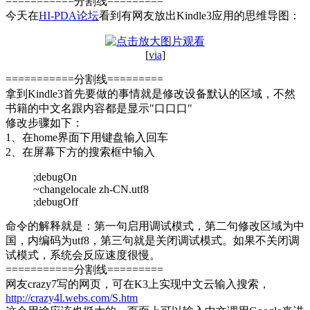
===========分割线=========
今天在
HI-PDA论坛
看到有网友放出Kindle3应用的思维导图：
[
via
]
===========分割线=========
拿到Kindle3首先要做的事情就是修改设备默认的区域，不然
书籍的中文名跟内容都是显示"口口口"
修改步骤如下：
1、在home界面下用键盘输入回车
2、在屏幕下方的搜索框中输入
;debugOn
~changelocale zh-CN.utf8
;debugOff
命令的解释就是：第一句启用调试模式，第二句修改区域为中
国，内编码为utf8，第三句就是关闭调试模式。如果不关闭调
试模式，系统会反应速度很慢。
===========分割线=========
网友crazy7写的网页，可在K3上实现中文云输入搜索，
http://crazy4l.webs.com/S.htm