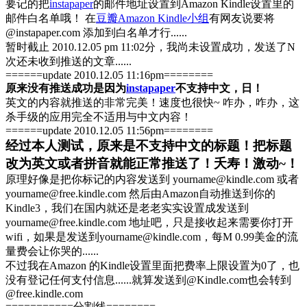
要记的把
instapaper
的邮件地址设置到Amazon Kindle设置里的
邮件白名单哦！ 在
豆瓣Amazon Kindle小组
有网友说要将
@instapaper.com 添加到白名单才行......
暂时截止 2010.12.05 pm 11:02分，我尚未设置成功，发送了N
次还未收到推送的文章......
======update 2010.12.05 11:16pm========
原来没有推送成功是因为
instapaper
不支持中文，日！
英文的内容就推送的非常完美！速度也很快~ 咋办，咋办，这
杀手级的应用完全不适用与中文内容！
======update 2010.12.05 11:56pm========
经过本人测试，原来是不支持中文的标题！把标题
改为英文或者拼音就能正常推送了！夭寿！激动~！
原理好像是把你标记的内容发送到 yourname@kindle.com 或者
yourname@free.kindle.com 然后由Amazon自动推送到你的
Kindle3，我们在国内就还是老老实实设置成发送到
yourname@free.kindle.com 地址吧，只是接收起来需要你打开
wifi，如果是发送到yourname@kindle.com，每M 0.99美金的流
量费会让你哭的......
不过我在Amazon 的Kindle设置里面把费率上限设置为0了，也
没有登记任何支付信息......就算发送到@Kindle.com也会转到
@free.kindle.com
===========分割线========.