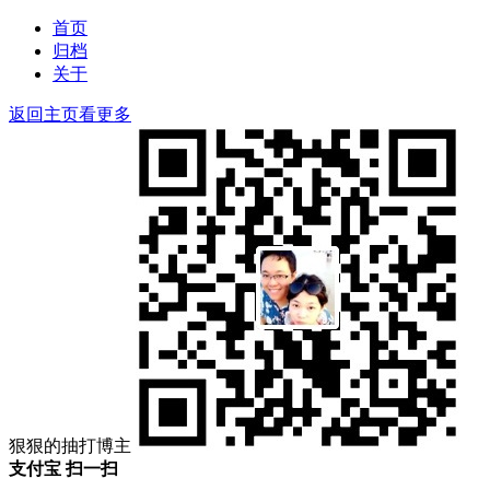
搜
索：
索
首页
归档
关于
返回主页看更多
狠狠的抽打博主
支付宝 扫一扫