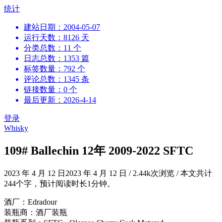
跳
统计
到
建站日期：2004-05-07
内
运行天数：8126 天
容
分类总数：11 个
日志总数：1353 篇
标签数量：792 个
评论总数：1345 条
链接数量：0 个
最后更新：2026-4-14
登录
Whisky
109# Ballechin 12年 2009-2022 SFTC
2023 年 4 月 12 日
2023 年 4 月 12 日
/
2.44k次浏览
/
本文共计
244个字，预计阅读时长1分钟。
酒厂：Edradour
装瓶商：酒厂装瓶