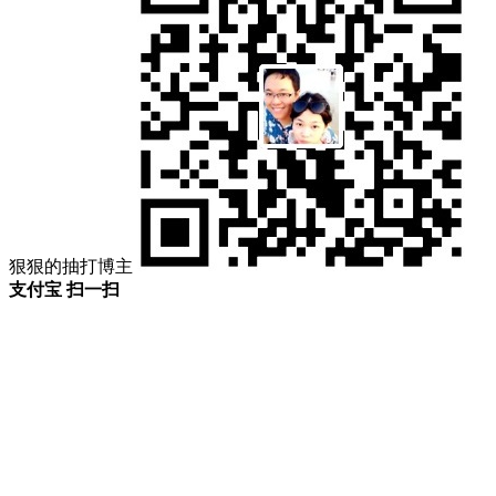
狠狠的抽打博主
支付宝 扫一扫