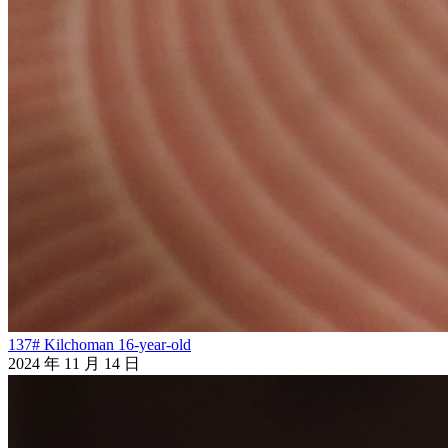
137# Kilchoman 16-year-old
2024 年 11 月 14 日