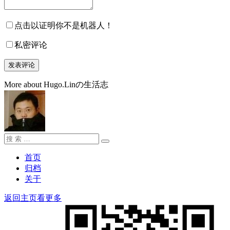
点击以证明你不是机器人！
私密评论
More about Hugo.Linの生活志
搜
搜
索：
索
首页
归档
关于
返回主页看更多