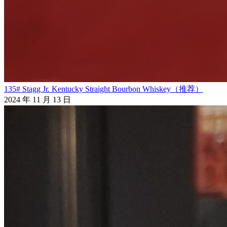
135# Stagg Jr. Kentucky Straight Bourbon Whiskey（推荐）
2024 年 11 月 13 日