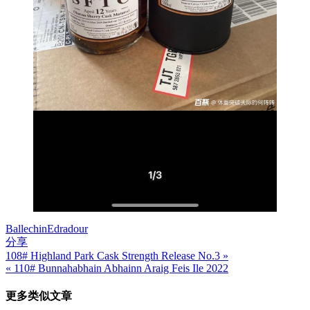
Ballechin
Edradour
分享
108# Highland Park Cask Strength Release No.3 »
文
« 110# Bunnahabhain Abhainn Araig Feis Ile 2022
章
更多类似文章
导