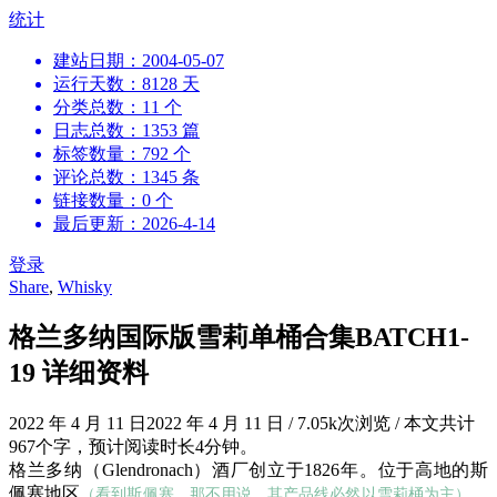
跳
统计
到
建站日期：2004-05-07
内
运行天数：8128 天
容
分类总数：11 个
日志总数：1353 篇
标签数量：792 个
评论总数：1345 条
链接数量：0 个
最后更新：2026-4-14
登录
Share
,
Whisky
格兰多纳国际版雪莉单桶合集BATCH1-
19 详细资料
2022 年 4 月 11 日
2022 年 4 月 11 日
/
7.05k次浏览
/
本文共计
967个字，预计阅读时长4分钟。
格兰多纳（Glendronach）酒厂创立于1826年。位于高地的斯
佩塞地区
。
（看到斯佩塞，那不用说，其产品线必然以雪莉桶为主）