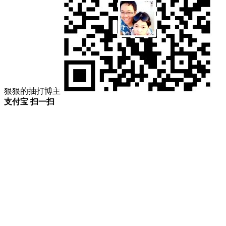
狠狠的抽打博主
支付宝 扫一扫