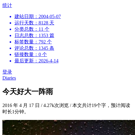
跳
统计
到
建站日期：2004-05-07
内
运行天数：8128 天
容
分类总数：11 个
日志总数：1353 篇
标签数量：792 个
评论总数：1345 条
链接数量：0 个
最后更新：2026-4-14
登录
Diaries
今天好大一阵雨
2016 年 4 月 17 日
/
4.27k次浏览
/
本文共计19个字，预计阅读
时长1分钟。