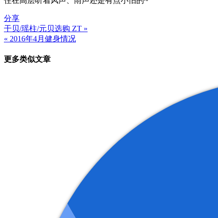
住在高层听着风声、雨声还是有点小怕的~
分享
干贝/瑶柱/元贝选购 ZT »
文
« 2016年4月健身情况
章
更多类似文章
导
航