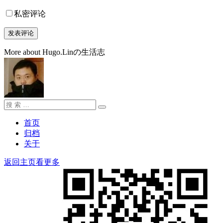
私密评论
More about Hugo.Linの生活志
搜
搜
索：
索
首页
归档
关于
返回主页看更多