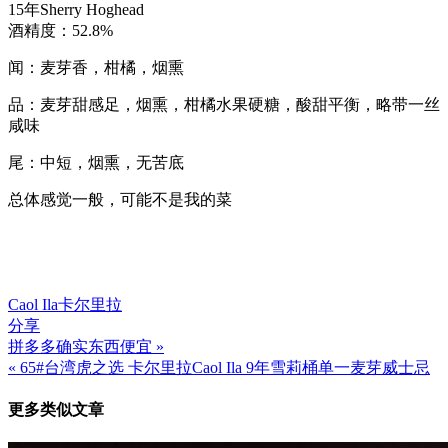
15年Sherry Hoghead
酒精度：52.8%
闻：麦芽香，柑橘，烟熏
品：麦芽甜感足，烟熏，柑橘水果硬糖，酸甜平衡，略带一丝
咸味
尾：中短，烟熏，无苦底
总体感觉一般，可能不是我的菜
Caol Ila
卡尔里拉
分享
拼多多确实东西便宜 »
文
« 65#台湾虎之选 卡尔里拉Caol Ila 9年雪莉桶单一麦芽威士忌
章
更多类似文章
导
航