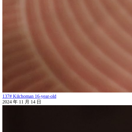
137# Kilchoman 16-year-old
2024 年 11 月 14 日