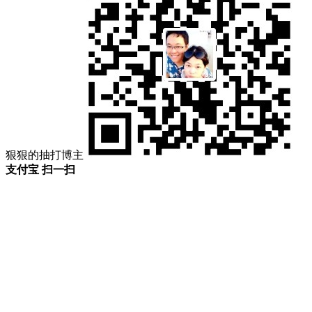
狠狠的抽打博主
支付宝 扫一扫