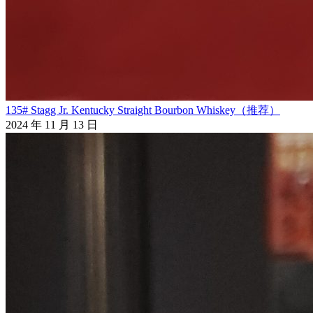
135# Stagg Jr. Kentucky Straight Bourbon Whiskey（推荐）
2024 年 11 月 13 日