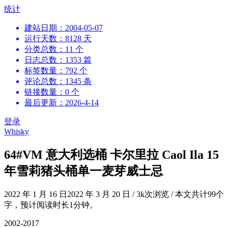
跳
统计
到
建站日期：2004-05-07
内
运行天数：8128 天
容
分类总数：11 个
日志总数：1353 篇
标签数量：792 个
评论总数：1345 条
链接数量：0 个
最后更新：2026-4-14
登录
Whisky
64#VM 意大利选桶 卡尔里拉 Caol Ila 15
年雪莉猪头桶单一麦芽威士忌
2022 年 1 月 16 日
2022 年 3 月 20 日
/
3k次浏览
/
本文共计99个
字，预计阅读时长1分钟。
2002-2017