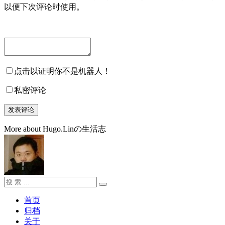
以便下次评论时使用。
点击以证明你不是机器人！
私密评论
More about Hugo.Linの生活志
搜
搜
索：
索
首页
归档
关于