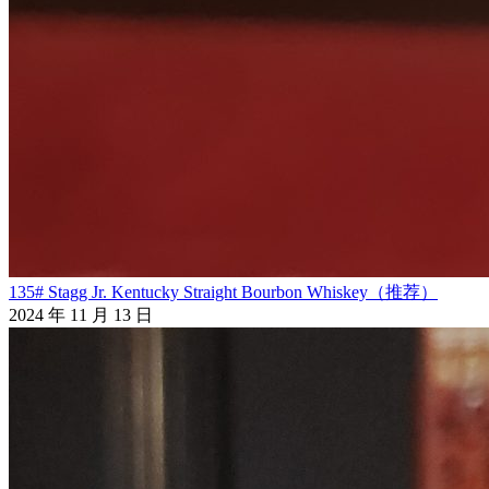
135# Stagg Jr. Kentucky Straight Bourbon Whiskey（推荐）
2024 年 11 月 13 日