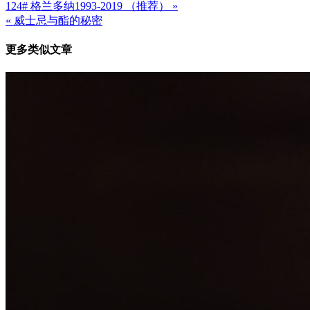
124# 格兰多纳1993-2019 （推荐） »
文
« 威士忌与酯的秘密
章
更多类似文章
导
航