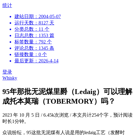
跳
统计
到
建站日期：2004-05-07
内
运行天数：8127 天
容
分类总数：11 个
日志总数：1353 篇
标签数量：792 个
评论总数：1345 条
链接数量：0 个
最后更新：2026-4-14
登录
Whisky
95年那批无泥煤里爵（Ledaig）可以理解
成托本莫瑞（TOBERMORY）吗？
2023 年 10 月 5 日
/
6.45k次浏览
/
本文共计254个字，预计阅读
时长1分钟。
众说纷纭，95这批无泥煤有人说是用的ledaig工艺（发酵时