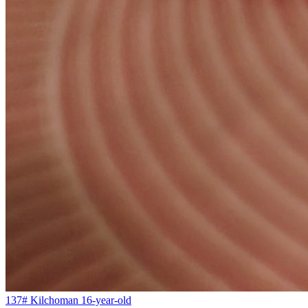
137# Kilchoman 16-year-old