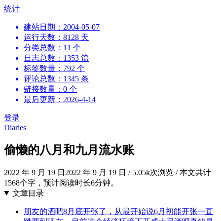
跳
统计
到
建站日期：2004-05-07
内
运行天数：8128 天
容
分类总数：11 个
日志总数：1353 篇
标签数量：792 个
评论总数：1345 条
链接数量：0 个
最后更新：2026-4-14
登录
Diaries
偷懒的八月和九月流水账
2022 年 9 月 19 日
2022 年 9 月 19 日
/
5.05k次浏览
/
本文共计
1568个字，预计阅读时长6分钟。
文章目录
朋友的酒吧8月底开张了，从最开始说6月初能开张一直