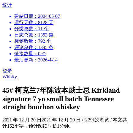
跳
统计
到
建站日期：2004-05-07
内
运行天数：8128 天
容
分类总数：11 个
日志总数：1353 篇
标签数量：792 个
评论总数：1345 条
链接数量：0 个
最后更新：2026-4-14
登录
Whisky
45# 柯克兰7年陈波本威士忌 Kirkland
signature 7 yo small batch Tennessee
straight bourbon whiskey
2021 年 12 月 20 日
2021 年 12 月 20 日
/
3.29k次浏览
/
本文共
计162个字，预计阅读时长1分钟。