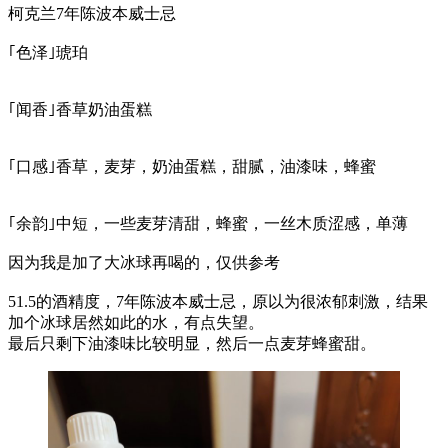
柯克兰7年陈波本威士忌
｢色泽｣琥珀
｢闻香｣香草奶油蛋糕
｢口感｣香草，麦芽，奶油蛋糕，甜腻，油漆味，蜂蜜
｢余韵｣中短，一些麦芽清甜，蜂蜜，一丝木质涩感，单薄
因为我是加了大冰球再喝的，仅供参考
51.5的酒精度，7年陈波本威士忌，原以为很浓郁刺激，结果
加个冰球居然如此的水，有点失望。
最后只剩下油漆味比较明显，然后一点麦芽蜂蜜甜。