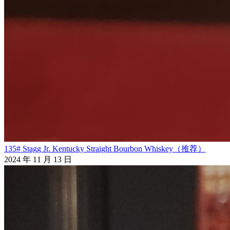
135# Stagg Jr. Kentucky Straight Bourbon Whiskey（推荐）
2024 年 11 月 13 日