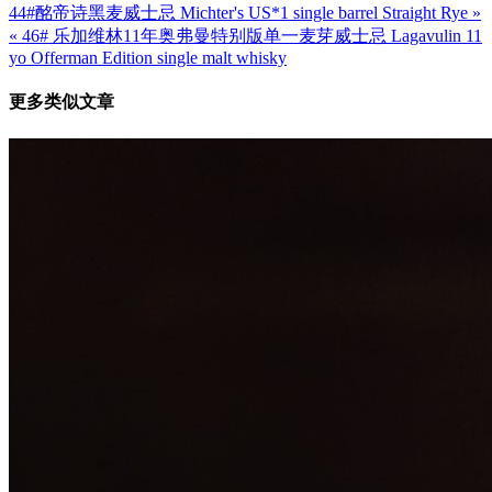
44#酩帝诗黑麦威士忌 Michter's US*1 single barrel Straight Rye »
文
« 46# 乐加维林11年奥弗曼特别版单一麦芽威士忌 Lagavulin 11
章
yo Offerman Edition single malt whisky
导
更多类似文章
航