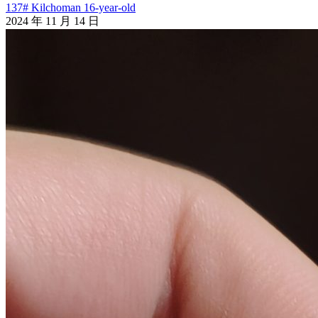
137# Kilchoman 16-year-old
2024 年 11 月 14 日