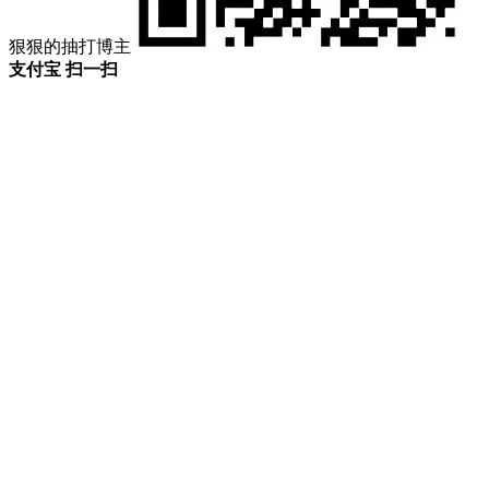
狠狠的抽打博主
支付宝 扫一扫