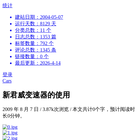
跳
统计
到
建站日期：2004-05-07
内
运行天数：8129 天
容
分类总数：11 个
日志总数：1353 篇
标签数量：792 个
评论总数：1345 条
链接数量：0 个
最后更新：2026-4-14
登录
Cars
新君威变速器的使用
2009 年 8 月 7 日
/
3.87k次浏览
/
本文共计0个字，预计阅读时
长0分钟。