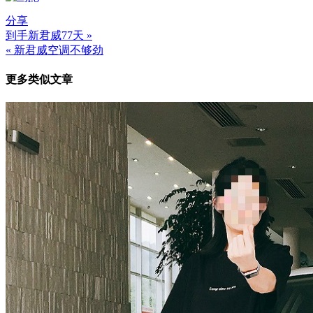
分享
到手新君威77天 »
文
« 新君威空调不够劲
章
更多类似文章
导
航